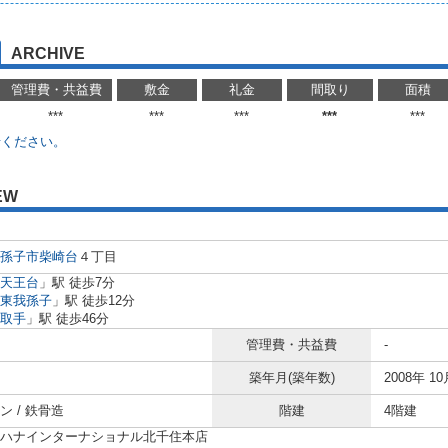
ARCHIVE
管理費・共益費
敷金
礼金
間取り
面積
***
***
***
***
***
せください。
EW
孫子市
柴崎台
４丁目
天王台
」駅 徒歩7分
東我孫子
」駅 徒歩12分
取手
」駅 徒歩46分
管理費・共益費
-
築年月(築年数)
2008年 10
ン / 鉄骨造
階建
4階建
ハナインターナショナル北千住本店