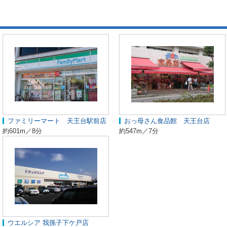
ファミリーマート 天王台駅前店
おっ母さん食品館 天王台店
約601m／8分
約547m／7分
ウエルシア 我孫子下ケ戸店