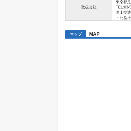
東京都足
取扱会社
TEL:03-
国土交通大
・公益社
MAP
マップ