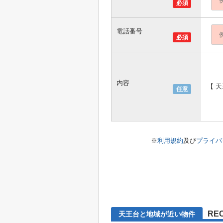
必須
電話番号
必須
内容
【 
任意
※
利用規約
及び
プライバ
RE
天王台と地域が近い物件