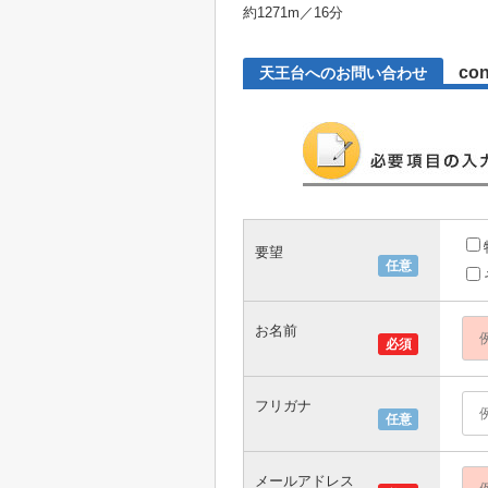
約1271m／16分
con
天王台へのお問い合わせ
要望
任意
お名前
必須
フリガナ
任意
メールアドレス