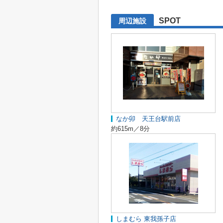
SPOT
周辺施設
なか卯 天王台駅前店
約615m／8分
しまむら 東我孫子店