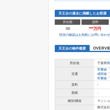
天王台の過去に掲載したお部屋
所在階
賃料
***万円
3階
現況の確認はお気軽にお問い合わ
OVERVI
天王台の物件概要
所在地
千葉県
我
常磐線
「
交通
成田線
「
常磐線
「
賃料
-
面積
-
種別/構造
マンショ
株式会社