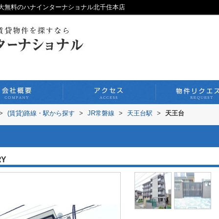
大無料のハナインターナショナル北千住本店
>
(賃貸)路線・駅から探す
>
JR常磐線
>
天王台駅
>
天王台
RY