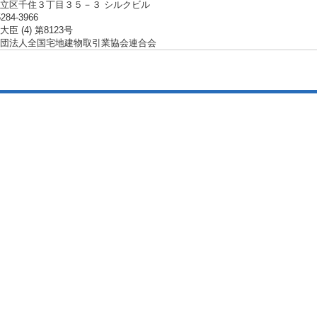
立区千住３丁目３５－３ シルクビル
5284-3966
臣 (4) 第8123号
団法人全国宅地建物取引業協会連合会