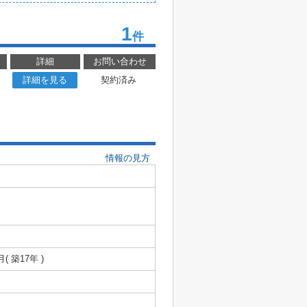
1
件
詳細
お問い合わせ
詳細を見る
契約済み
情報の見方
月( 築17年 )