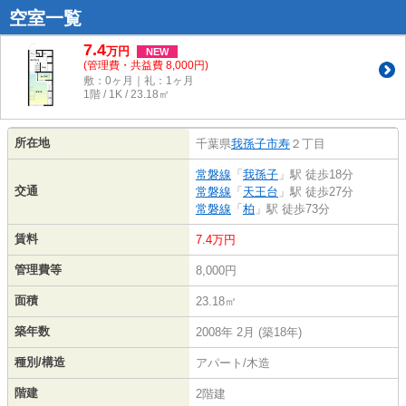
空室一覧
7.4
万
円
NEW
(管理費・共益費 8,000円)
敷：0ヶ月｜礼：1ヶ月
1階 / 1K / 23.18㎡
所在地
千葉県
我孫子市
寿
２丁目
常磐線
「
我孫子
」駅 徒歩18分
交通
常磐線
「
天王台
」駅 徒歩27分
常磐線
「
柏
」駅 徒歩73分
賃料
7.4万円
管理費等
8,000円
面積
23.18㎡
築年数
2008年 2月 (築18年)
種別/構造
アパート/木造
階建
2階建