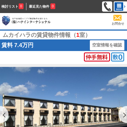
0
0
検討リスト
最近見た物件
お問合せ
ムカイハラの賃貸物件情報（
1
室）
賃料
7.4万円
空室情報を確認