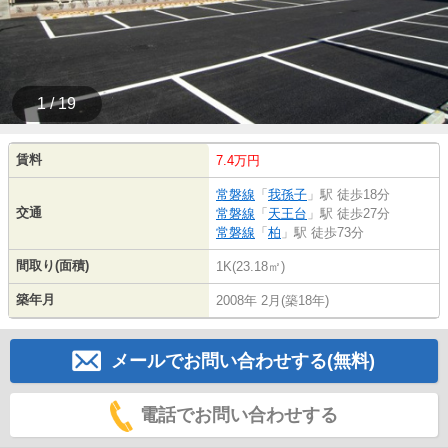
1 / 19
賃料
7.4万円
常磐線
「
我孫子
」駅 徒歩18分
交通
常磐線
「
天王台
」駅 徒歩27分
常磐線
「
柏
」駅 徒歩73分
間取り(面積)
1K(23.18㎡)
築年月
2008年 2月(築18年)
メールでお問い合わせする(無料)
電話でお問い合わせする