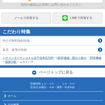
現況の確認はお気軽にお問い合わせください。
メールで共有する
LINEで共有する
こだわり特集
仲介手数料無料特集
家具・家電付特集
ハナインターナショナル北千住本店TOP
>
(賃貸)路線・駅から探す
>
JR常磐線
>
我孫子駅
>
ムカイハラ
ページトップに戻る
営業時間:１０：００ ～ １８：００
定休日:水曜日・ＧＷ・夏季・年末年始
ホーム
会社概要