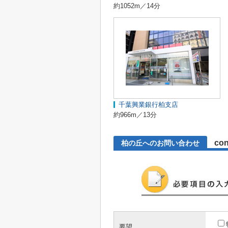
約1052m／14分
千葉興業銀行柏支店
約966m／13分
con
柏の丘へのお問い合わせ
要望