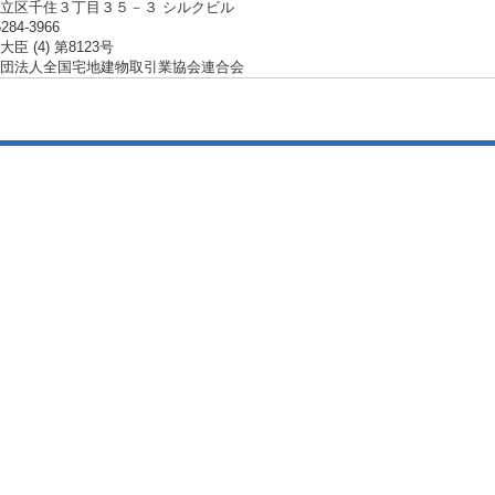
立区千住３丁目３５－３ シルクビル
5284-3966
臣 (4) 第8123号
団法人全国宅地建物取引業協会連合会