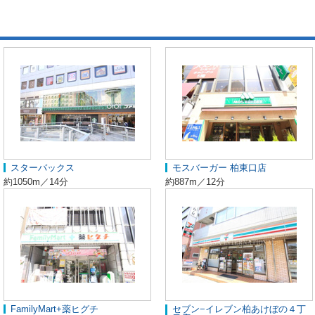
スターバックス
モスバーガー 柏東口店
約1050m／14分
約887m／12分
FamilyMart+薬ヒグチ
セブン−イレブン柏あけぼの４丁