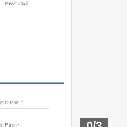
約908m／12分
0
/
3
社に行きたい