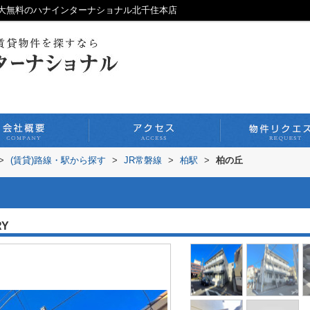
大無料のハナインターナショナル北千住本店
>
(賃貸)路線・駅から探す
>
JR常磐線
>
柏駅
>
柏の丘
RY