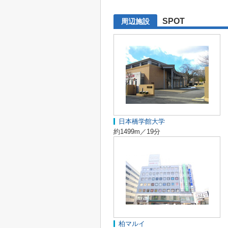
SPOT
周辺施設
日本橋学館大学
約1499m／19分
柏マルイ