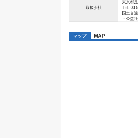
東京都足
取扱会社
TEL:03-
国土交通大
・公益社
MAP
マップ