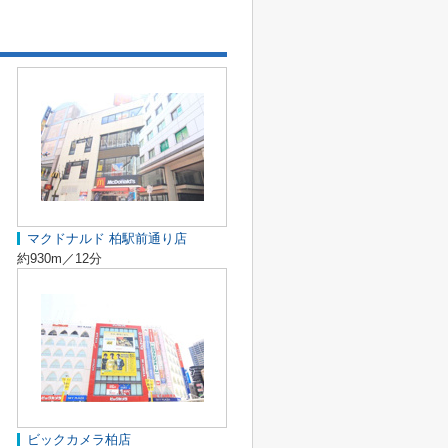
マクドナルド 柏駅前通り店
約930m／12分
ビックカメラ柏店