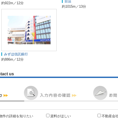
目店
約922m／12分
約1015m／13分
みずほ信託銀行
約886m／12分
tact us
物件の詳細を知りたい
資料がほしい
不動産会