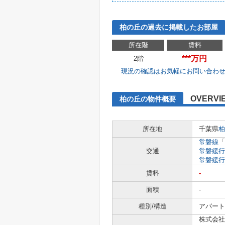
柏の丘の過去に掲載したお部屋
所在階
賃料
***万円
2階
現況の確認はお気軽にお問い合わ
OVERVI
柏の丘の物件概要
所在地
千葉県
柏
常磐線
「
交通
常磐緩行
常磐緩行
賃料
-
面積
-
種別/構造
アパート 
株式会社