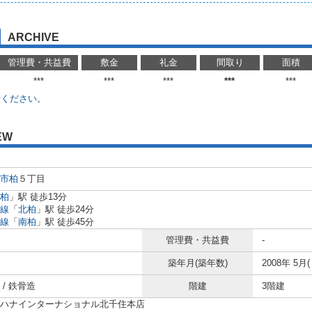
ARCHIVE
管理費・共益費
敷金
礼金
間取り
面積
***
***
***
***
***
せください。
EW
市
柏
５丁目
柏
」駅 徒歩13分
線
「
北柏
」駅 徒歩24分
線
「
南柏
」駅 徒歩45分
管理費・共益費
-
築年月(築年数)
2008年 5月(
/ 鉄骨造
階建
3階建
ハナインターナショナル北千住本店