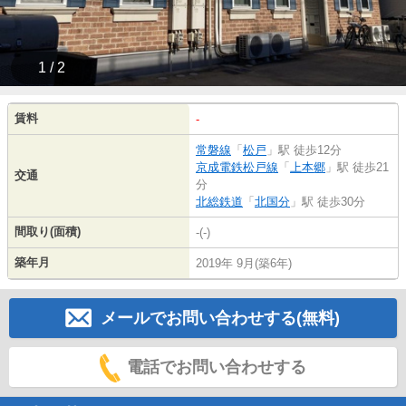
1 / 2
賃料
-
常磐線
「
松戸
」駅 徒歩12分
京成電鉄松戸線
「
上本郷
」駅 徒歩21
交通
分
北総鉄道
「
北国分
」駅 徒歩30分
間取り(面積)
-(-)
築年月
2019年 9月(築6年)
メールでお問い合わせする(無料)
電話でお問い合わせする