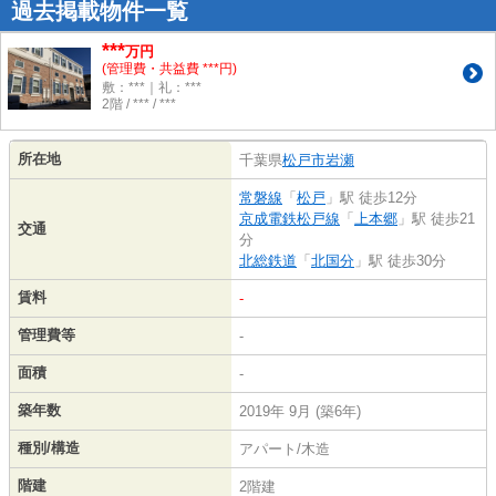
過去掲載物件一覧
***
万円
(管理費・共益費 ***円)
敷：***｜礼：***
2階 / *** / ***
所在地
千葉県
松戸市
岩瀬
常磐線
「
松戸
」駅 徒歩12分
京成電鉄松戸線
「
上本郷
」駅 徒歩21
交通
分
北総鉄道
「
北国分
」駅 徒歩30分
賃料
-
管理費等
-
面積
-
築年数
2019年 9月 (築6年)
種別/構造
アパート/木造
階建
2階建