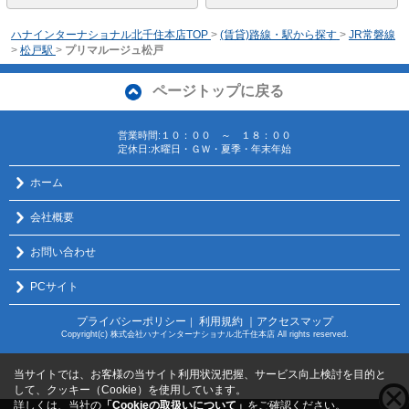
ハナインターナショナル北千住本店TOP
>
(賃貸)路線・駅から探す
>
JR常磐線
>
松戸駅
>
プリマルージュ松戸
ページトップに戻る
営業時間:１０：００ ～ １８：００
定休日:水曜日・ＧＷ・夏季・年末年始
ホーム
会社概要
お問い合わせ
PCサイト
プライバシーポリシー
利用規約
｜アクセスマップ
｜
Copyright(c) 株式会社ハナインターナショナル北千住本店 All rights reserved.
当サイトでは、お客様の当サイト利用状況把握、サービス向上検討を目的と
して、クッキー（Cookie）を使用しています。
詳しくは、当社の
「Cookieの取扱いについて」
をご確認ください。