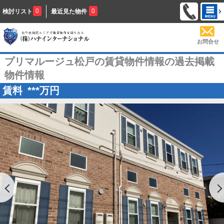
0
0
検討リスト
最近見た物件
お問合せ
プリマルージュ松戸の賃貸物件情報の過去掲載
物件情報
賃料
***
万円