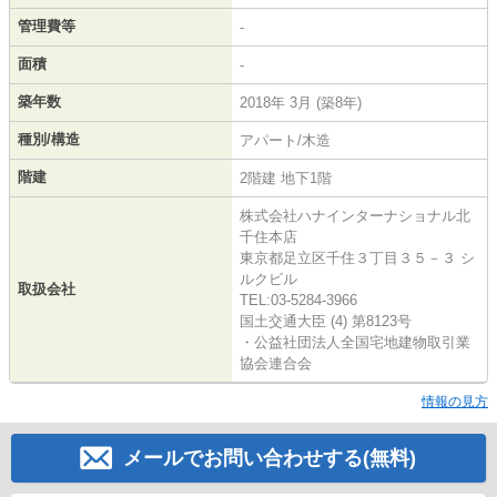
管理費等
-
面積
-
築年数
2018年 3月 (築8年)
種別/構造
アパート/木造
階建
2階建 地下1階
株式会社ハナインターナショナル北
千住本店
東京都足立区千住３丁目３５－３ シ
ルクビル
取扱会社
TEL:03-5284-3966
国土交通大臣 (4) 第8123号
・公益社団法人全国宅地建物取引業
協会連合会
情報の見方
メールでお問い合わせする(無料)