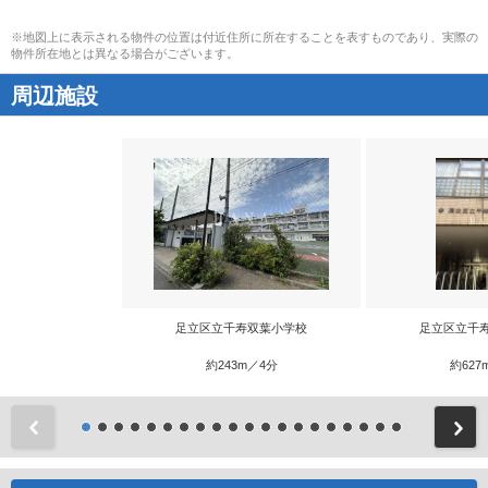
※地図上に表示される物件の位置は付近住所に所在することを表すものであり、実際の
物件所在地とは異なる場合がございます。
周辺施設
足立区立千寿双葉小学校
足立区立千
約243m／4分
約627
前