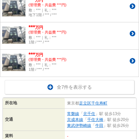
万円
(管理費・共益費 ***円)
敷：***｜礼：***
地下1階 / *** / ***
***
万円
(管理費・共益費 ***円)
敷：***｜礼：***
1階 / *** / ***
***
万円
(管理費・共益費 ***円)
敷：***｜礼：***
1階 / *** / ***
全7件を表示する
所在地
東京都
足立区
千住寿町
常磐線
「
北千住
」駅 徒歩13分
交通
京成本線
「
千住大橋
」駅 徒歩20分
東武伊勢崎線
「
牛田
」駅 徒歩26分
賃料
-