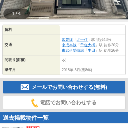
1 / 4
賃料
-
常磐線
「
北千住
」駅 徒歩13分
交通
京成本線
「
千住大橋
」駅 徒歩20分
東武伊勢崎線
「
牛田
」駅 徒歩26分
間取り(面積)
-(-)
築年月
2018年 3月(築8年)
メールでお問い合わせする(無料)
電話でお問い合わせする
過去掲載物件一覧
***