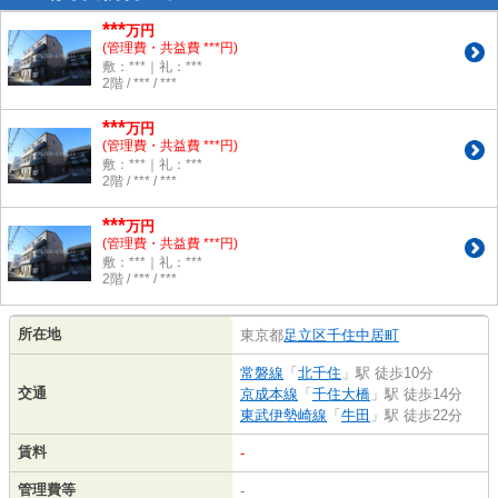
***
万円
(管理費・共益費 ***円)
敷：***｜礼：***
2階 / *** / ***
***
万円
(管理費・共益費 ***円)
敷：***｜礼：***
2階 / *** / ***
***
万円
(管理費・共益費 ***円)
敷：***｜礼：***
2階 / *** / ***
所在地
東京都
足立区
千住中居町
常磐線
「
北千住
」駅 徒歩10分
交通
京成本線
「
千住大橋
」駅 徒歩14分
東武伊勢崎線
「
牛田
」駅 徒歩22分
賃料
-
管理費等
-