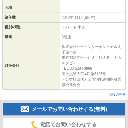
面積
-
築年数
2019年 11月 (築6年)
種別/構造
アパート/木造
階建
3階建
株式会社ハナインターナショナル北
千住本店
東京都足立区千住３丁目３５－３ シ
ルクビル
取扱会社
TEL:03-5284-3966
国土交通大臣 (4) 第8123号
・公益社団法人全国宅地建物取引業
協会連合会
情報の見方
メールでお問い合わせする(無料)
電話でお問い合わせする