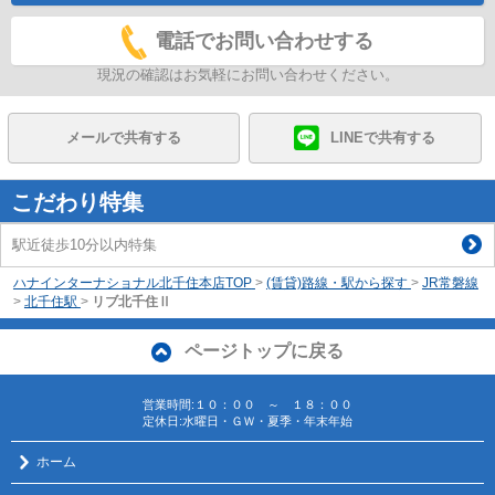
電話でお問い合わせする
現況の確認はお気軽にお問い合わせください。
メールで共有する
LINEで共有する
こだわり特集
駅近徒歩10分以内特集
ハナインターナショナル北千住本店TOP
>
(賃貸)路線・駅から探す
>
JR常磐線
>
北千住駅
>
リブ北千住Ⅱ
ページトップに戻る
営業時間:１０：００ ～ １８：００
定休日:水曜日・ＧＷ・夏季・年末年始
ホーム