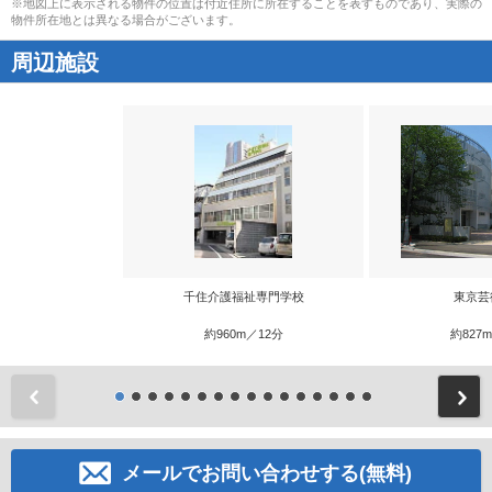
※地図上に表示される物件の位置は付近住所に所在することを表すものであり、実際の
物件所在地とは異なる場合がございます。
周辺施設
千住介護福祉専門学校
東京芸
約960m／12分
約827
前
メールでお問い合わせする(無料)