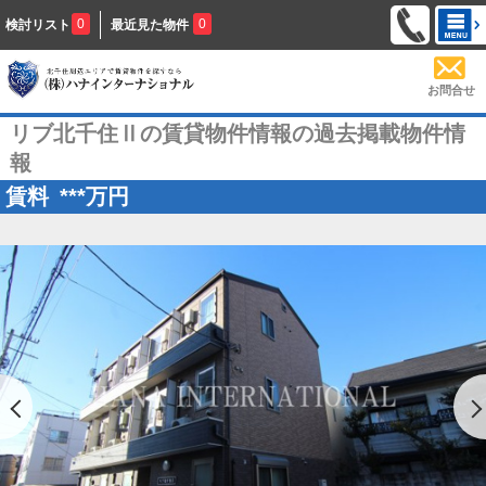
0
0
検討リスト
最近見た物件
お問合せ
リブ北千住Ⅱの賃貸物件情報の過去掲載物件情
報
賃料
***
万円