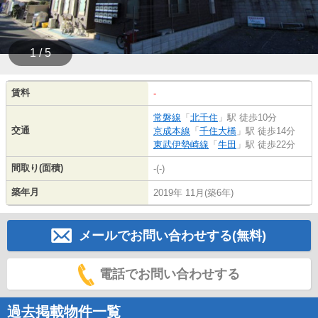
1 / 5
賃料
-
常磐線
「
北千住
」駅 徒歩10分
交通
京成本線
「
千住大橋
」駅 徒歩14分
東武伊勢崎線
「
牛田
」駅 徒歩22分
間取り(面積)
-(-)
築年月
2019年 11月(築6年)
メールでお問い合わせする(無料)
電話でお問い合わせする
過去掲載物件一覧