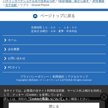
ハナインターナショナル北千住本店TOP
>
(賃貸)路線・駅から探す
>
JR常磐線
>
北千住駅
>
リブリ・Grand Plaisir
ページトップに戻る
営業時間:１０：００ ～ １８：００
定休日:水曜日・ＧＷ・夏季・年末年始
ホーム
会社概要
お問い合わせ
PCサイト
プライバシーポリシー
利用規約
｜アクセスマップ
｜
Copyright(c) 株式会社ハナインターナショナル北千住本店 All rights reserved.
当サイトでは、お客様の当サイト利用状況把握、サービス向上検討を目的と
して、クッキー（Cookie）を使用しています。
詳しくは、当社の
「Cookieの取扱いについて」
をご確認ください。
こちらの物件をご覧の方に
お勧めな物件
はこちら
閉じる