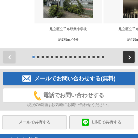
足立区立千寿双葉小学校
足立区立千
約275m／4分
約438
前
メールでお問い合わせする(無料)
電話でお問い合わせする
現況の確認はお気軽にお問い合わせください。
メールで共有する
LINEで共有する