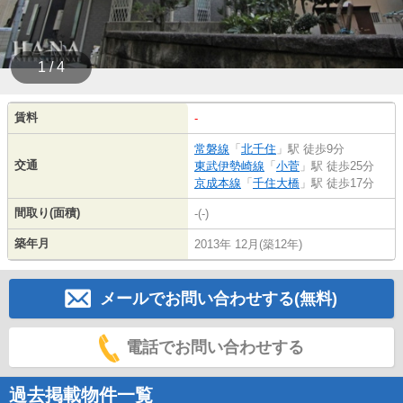
1 / 4
賃料
-
常磐線
「
北千住
」駅 徒歩9分
交通
東武伊勢崎線
「
小菅
」駅 徒歩25分
京成本線
「
千住大橋
」駅 徒歩17分
間取り(面積)
-(-)
築年月
2013年 12月(築12年)
メールでお問い合わせする(無料)
電話でお問い合わせする
過去掲載物件一覧