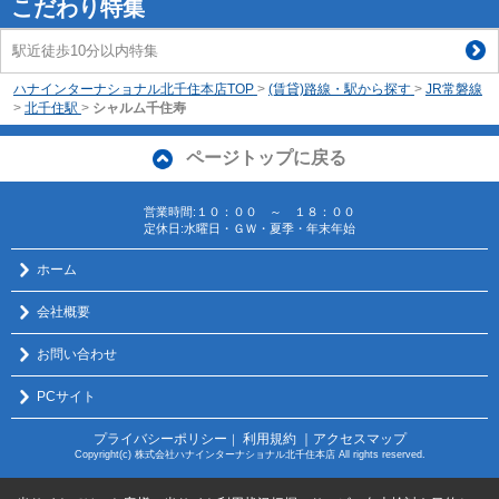
こだわり特集
駅近徒歩10分以内特集
ハナインターナショナル北千住本店TOP
>
(賃貸)路線・駅から探す
>
JR常磐線
>
北千住駅
>
シャルム千住寿
ページトップに戻る
営業時間:１０：００ ～ １８：００
定休日:水曜日・ＧＷ・夏季・年末年始
ホーム
会社概要
お問い合わせ
PCサイト
プライバシーポリシー
利用規約
｜アクセスマップ
｜
Copyright(c) 株式会社ハナインターナショナル北千住本店 All rights reserved.