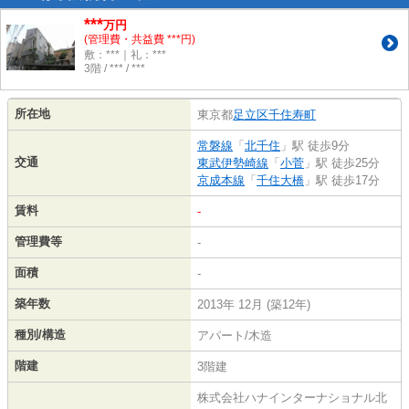
***
万円
(管理費・共益費 ***円)
敷：***｜礼：***
3階 / *** / ***
所在地
東京都
足立区
千住寿町
常磐線
「
北千住
」駅 徒歩9分
交通
東武伊勢崎線
「
小菅
」駅 徒歩25分
京成本線
「
千住大橋
」駅 徒歩17分
賃料
-
管理費等
-
面積
-
築年数
2013年 12月 (築12年)
種別/構造
アパート/木造
階建
3階建
株式会社ハナインターナショナル北