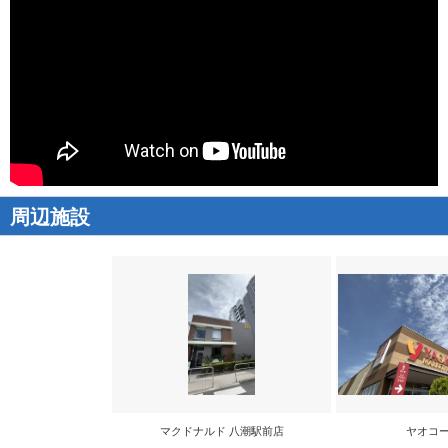
周辺施設
マクドナルド 八潮駅前店
ヤオコー