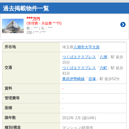
過去掲載物件一覧
***
万円
(管理費・共益費 ***円)
敷：***｜礼：***
2階 / *** / ***
所在地
埼玉県
八潮市
大字大原
つくばエクスプレス
「
八潮
」駅 徒歩
15分
交通
つくばエクスプレス
「
六町
」駅 徒歩
41分
東武伊勢崎線
「
谷塚
」駅 徒歩52分
賃料
-
管理費等
-
面積
-
築年数
2012年 2月 (築14年)
種別/構造
マンション/鉄骨造