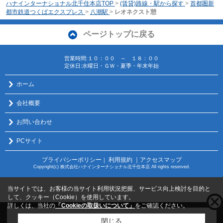
ハナインターナショナル北千住本店TOP
>
(賃貸)路線・駅から探す
>
首都圏新
都市鉄道つくばエクスプレス
>
八潮駅
>
レオネクスト憩
ページトップに戻る
営業時間:１０：００ ～ １８：００
定休日:水曜日・ＧＷ・夏季・年末年始
ホーム
会社概要
お問い合わせ
PCサイト
プライバシーポリシー
利用規約
｜アクセスマップ
｜
Copyright(c) 株式会社ハナインターナショナル北千住本店 All rights reserved.
当サイトでは、お客様の当サイト利用状況把握、サービス向上検討を目的と
して、クッキー（Cookie）を使用しています。
詳しくは、当社の
「Cookieの取扱いについて」
をご確認ください。
こちらの物件をご覧の方に
お勧めな物件
はこちら
閉じる