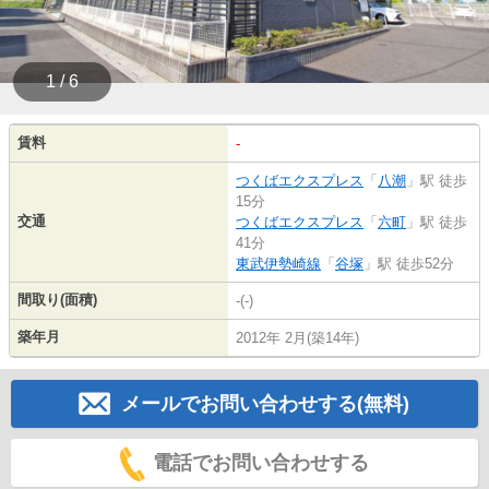
1 / 6
賃料
-
つくばエクスプレス
「
八潮
」駅 徒歩
15分
交通
つくばエクスプレス
「
六町
」駅 徒歩
41分
東武伊勢崎線
「
谷塚
」駅 徒歩52分
間取り(面積)
-(-)
築年月
2012年 2月(築14年)
メールでお問い合わせする(無料)
電話でお問い合わせする