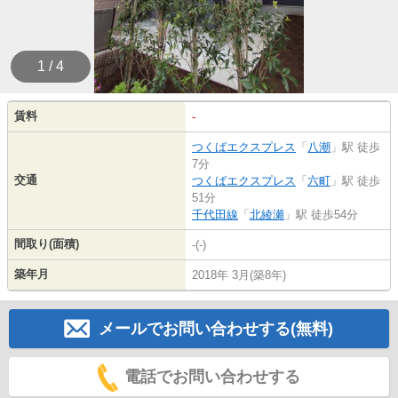
1 / 4
賃料
-
つくばエクスプレス
「
八潮
」駅 徒歩
7分
交通
つくばエクスプレス
「
六町
」駅 徒歩
51分
千代田線
「
北綾瀬
」駅 徒歩54分
間取り(面積)
-(-)
築年月
2018年 3月(築8年)
メールでお問い合わせする(無料)
電話でお問い合わせする