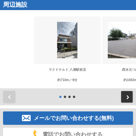
周辺施設
マクドナルド 八潮駅前店
西水元つ
約710m／9分
約1692
前
メールでお問い合わせする(無料)
電話でお問い合わせする