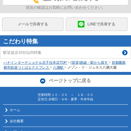
現況の確認はお気軽にお問い合わせください。
メールで共有する
LINEで共有する
こだわり特集
駅近徒歩10分以内特集
ハナインターナショナル北千住本店TOP
>
(賃貸)路線・駅から探す
>
首都圏新
都市鉄道つくばエクスプレス
>
八潮駅
>
メゾン・ド・ジュネス八潮大瀬
ページトップに戻る
営業時間:１０：００ ～ １８：００
定休日:水曜日・ＧＷ・夏季・年末年始
ホーム
会社概要