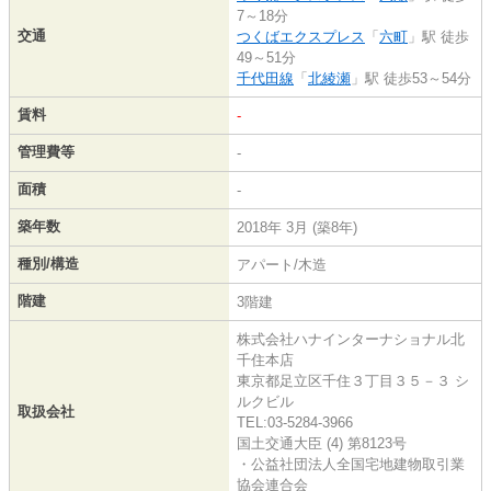
7～18分
交通
つくばエクスプレス
「
六町
」駅 徒歩
49～51分
千代田線
「
北綾瀬
」駅 徒歩53～54分
賃料
-
管理費等
-
面積
-
築年数
2018年 3月 (築8年)
種別/構造
アパート/木造
階建
3階建
株式会社ハナインターナショナル北
千住本店
東京都足立区千住３丁目３５－３ シ
ルクビル
取扱会社
TEL:03-5284-3966
国土交通大臣 (4) 第8123号
・公益社団法人全国宅地建物取引業
協会連合会