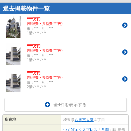
過去掲載物件一覧
***
万円
(管理費・共益費 ***円)
敷：***｜礼：***
1階 / *** / ***
***
万円
(管理費・共益費 ***円)
敷：***｜礼：***
1階 / *** / ***
***
万円
(管理費・共益費 ***円)
敷：***｜礼：***
2階 / *** / ***
全4件を表示する
所在地
埼玉県
八潮市
大瀬
４丁目
つくばエクスプレス
「
八潮
」駅 徒歩