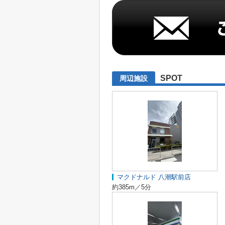
SPOT
周辺施設
マクドナルド 八潮駅前店
約385m／5分