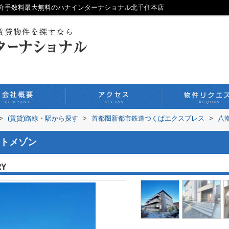
介手数料最大無料のハナインターナショナル北千住本店
>
(賃貸)路線・駅から探す
>
首都圏新都市鉄道つくばエクスプレス
>
八
トメゾン
RY