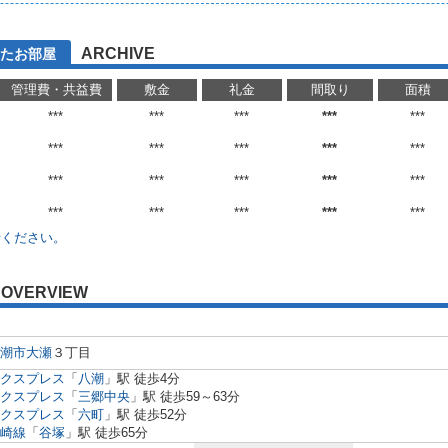
ARCHIVE
たお部屋
管理費・共益費
敷金
礼金
間取り
面積
***
***
***
***
***
***
***
***
***
***
***
***
***
***
***
***
***
***
***
***
せください。
OVERVIEW
潮市
大瀬
３丁目
クスプレス
「
八潮
」駅 徒歩4分
クスプレス
「
三郷中央
」駅 徒歩59～63分
クスプレス
「
六町
」駅 徒歩52分
崎線
「
谷塚
」駅 徒歩65分