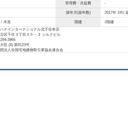
管理費・共益費
-
築年月(築年数)
2017年 3月( 
/ 木造
階建
2階建
ハナインターナショナル北千住本店
立区千住３丁目３５－３ シルクビル
5284-3966
臣 (4) 第8123号
団法人全国宅地建物取引業協会連合会