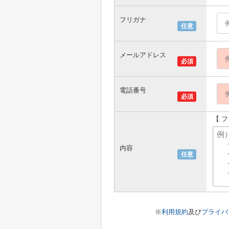
フリガナ
任意
メールアドレス
必須
電話番号
必須
【 
内容
任意
※
利用規約
及び
プライバ