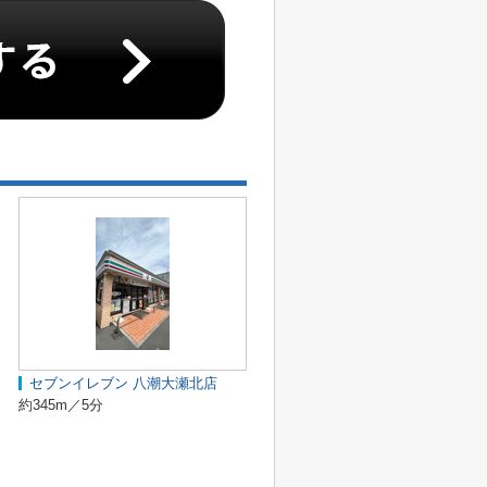
セブンイレブン 八潮大瀬北店
約345m／5分