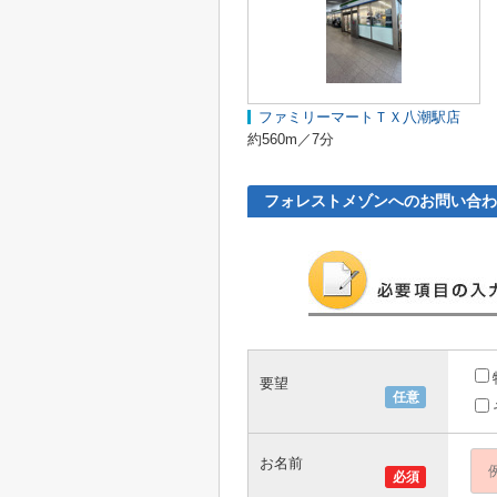
ファミリーマートＴＸ八潮駅店
約560m／7分
フォレストメゾンへのお問い合わ
要望
任意
お名前
必須