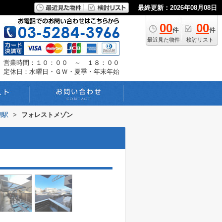
最終更新：2026年08月08日
00
00
件
件
最近見た物件
検討リスト
営業時間：１０：００ ～ １８：００
定休日：水曜日・ＧＷ・夏季・年末年始
潮駅
>
フォレストメゾン