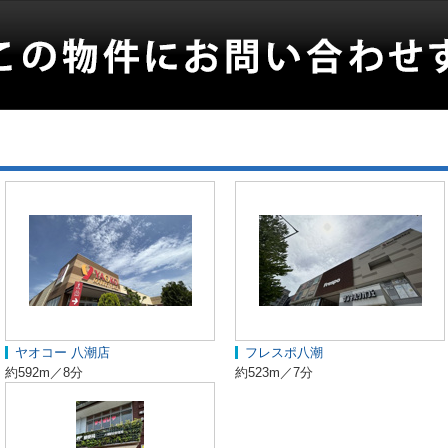
ヤオコー 八潮店
フレスポ八潮
約592m／8分
約523m／7分