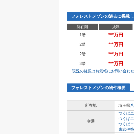
フォレストメゾンの過去に掲載し
所在階
賃料
***万円
1階
***万円
2階
***万円
2階
***万円
3階
現況の確認はお気軽にお問い合わ
フォレストメゾンの物件概要
所在地
埼玉県
八
つくばエ
つくばエ
交通
つくばエ
東武伊勢