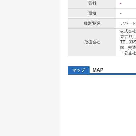
賃料
-
面積
-
種別/構造
アパート 
株式会社
東京都足
取扱会社
TEL:03-
国土交通大
・公益社
MAP
マップ