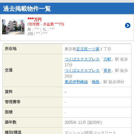
過去掲載物件一覧
***
万円
(管理費・共益費 ***円)
敷：***｜礼：***
2階 / *** / ***
所在地
東京都
足立区
一ツ家
１丁目
つくばエクスプレス
「
六町
」駅 徒歩
17分
交通
つくばエクスプレス
「
青井
」駅 徒歩
24分
東武伊勢崎線
「
梅島
」駅 徒歩26分
賃料
-
管理費等
-
面積
-
築年数
2005年 11月 (築20年)
種別/構造
マンション/鉄筋コンクリート