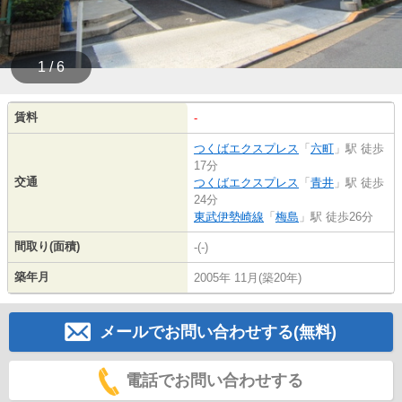
1 / 6
賃料
-
つくばエクスプレス
「
六町
」駅 徒歩
17分
交通
つくばエクスプレス
「
青井
」駅 徒歩
24分
東武伊勢崎線
「
梅島
」駅 徒歩26分
間取り(面積)
-(-)
築年月
2005年 11月(築20年)
メールでお問い合わせする(無料)
電話でお問い合わせする