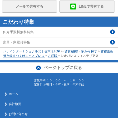
メールで共有する
LINEで共有する
こだわり特集
仲介手数料無料特集
家具・家電付特集
ハナインターナショナル北千住本店TOP
>
(賃貸)路線・駅から探す
>
首都圏新
都市鉄道つくばエクスプレス
>
六町駅
>
レオパレスウィステリア２
ページトップに戻る
営業時間:１０：００ ～ １８：００
定休日:水曜日・ＧＷ・夏季・年末年始
ホーム
会社概要
お問い合わせ