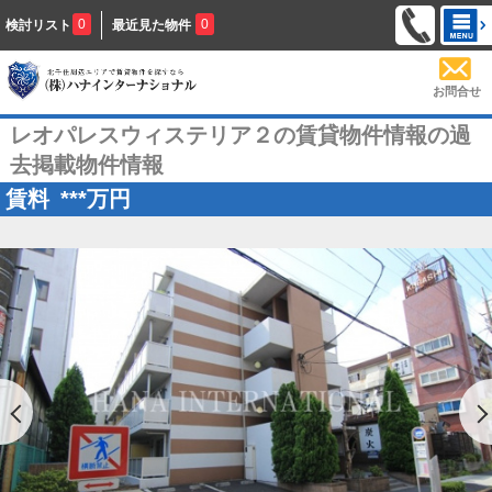
0
0
検討リスト
最近見た物件
お問合せ
レオパレスウィステリア２の賃貸物件情報の過
去掲載物件情報
賃料
***
万円