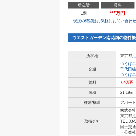
所在階
賃料
***万円
1階
現況の確認はお気軽にお問い合わ
ウエストガーデン南花畑の物件概
所在地
東京都
足
つくばエ
交通
千代田線
つくばエ
賃料
7.4万円
面積
21.19㎡
種別/構造
アパート 
株式会社
東京都足
取扱会社
TEL:03-
国土交通大
・公益社