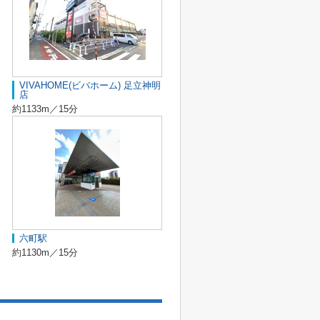
VIVAHOME(ビバホーム) 足立神明
店
約1133m／15分
六町駅
約1130m／15分