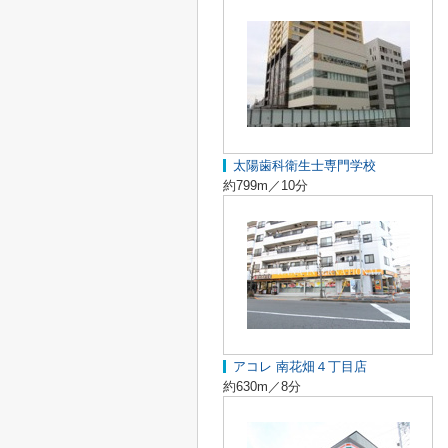
太陽歯科衛生士専門学校
約799m／10分
アコレ 南花畑４丁目店
約630m／8分