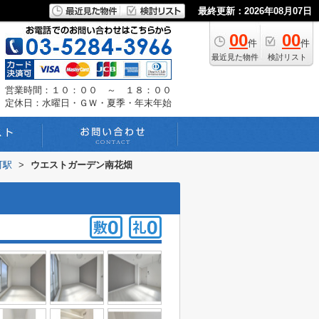
最終更新：2026年08月07日
00
00
件
件
最近見た物件
検討リスト
営業時間：１０：００ ～ １８：００
定休日：水曜日・ＧＷ・夏季・年末年始
町駅
>
ウエストガーデン南花畑