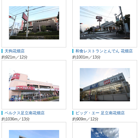
天狗花畑店
和食レストランとんでん 花畑店
約921m／12分
約1001m／13分
ベルクス足立南花畑店
ビッグ・エー 足立南花畑店
約1036m／13分
約909m／12分