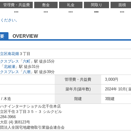
管理費・共益費
敷金
礼金
間取り
面積
***
***
***
***
***
せください。
OVERVIEW
要
立区
南花畑
３丁目
クスプレス
「
六町
」駅 徒歩15分
「
北綾瀬
」駅 徒歩31分
クスプレス
「
八潮
」駅 徒歩39分
管理費・共益費
3,000円
築年月(築年数)
2024年 10月( 
/ 木造
階建
3階建
ハナインターナショナル北千住本店
立区千住３丁目３５－３ シルクビル
5284-3966
臣 (4) 第8123号
団法人全国宅地建物取引業協会連合会