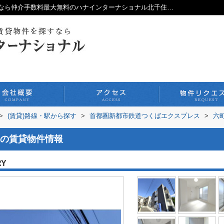
ウエストガーデン南花畑の詳細／賃貸情報なら仲介手数料最大無料のハナインターナショナル北千住本店
>
(賃貸)路線・駅から探す
>
首都圏新都市鉄道つくばエクスプレス
>
六
の賃貸物件情報
RY