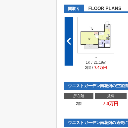
FLOOR PLANS
間取り
-
1K / 21.19㎡
2階 /
7.4万円
ウエストガーデン南花畑の空室情
所在階
賃料
7.4万円
2階
ウエストガーデン南花畑の過去