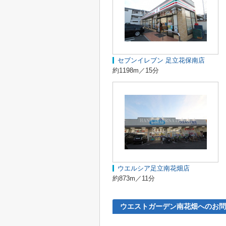
セブンイレブン 足立花保南店
約1198m／15分
ウエルシア足立南花畑店
約873m／11分
ウエストガーデン南花畑へのお問