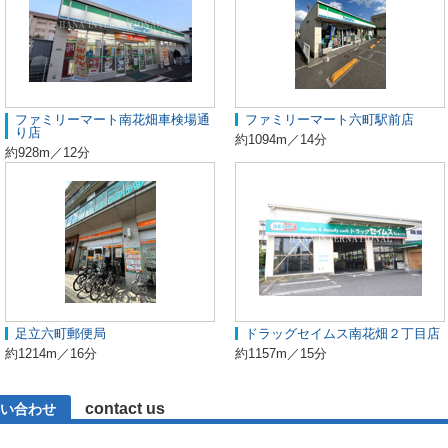
ファミリーマート南花畑車検場通
ファミリーマート六町駅前店
り店
約1094m／14分
約928m／12分
足立六町郵便局
ドラッグセイムス南花畑２丁目店
約1214m／16分
約1157m／15分
contact us
い合わせ