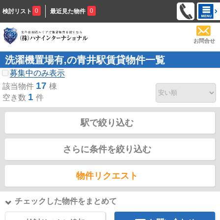
0
0
検討リスト
最近見た物件
お問合せ
洗濯機置場有,の青井駅賃貸物件一覧
募集中のみ表示
17
該当物件
棟
1
空き数
件
駅で絞り込む
さらに条件を絞り込む
物件リクエスト
チェックした物件をまとめて