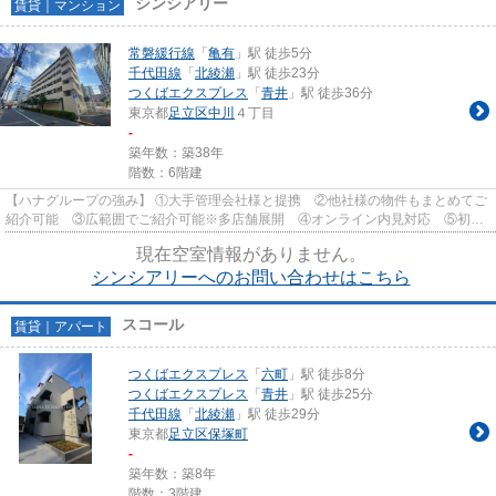
シンシアリー
賃貸｜マンション
常磐緩行線
「
亀有
」駅 徒歩5分
千代田線
「
北綾瀬
」駅 徒歩23分
つくばエクスプレス
「
青井
」駅 徒歩36分
東京都
足立区
中川
４丁目
-
築年数：築38年
階数：6階建
【ハナグループの強み】 ①大手管理会社様と提携 ②他社様の物件もまとめてご
紹介可能 ③広範囲でご紹介可能※多店舗展開 ④オンライン内見対応 ⑤初期
費用クレジット決済対応 【お部屋...
現在空室情報がありません。
シンシアリーへのお問い合わせはこちら
スコール
賃貸｜アパート
つくばエクスプレス
「
六町
」駅 徒歩8分
つくばエクスプレス
「
青井
」駅 徒歩25分
千代田線
「
北綾瀬
」駅 徒歩29分
東京都
足立区
保塚町
-
築年数：築8年
階数：3階建