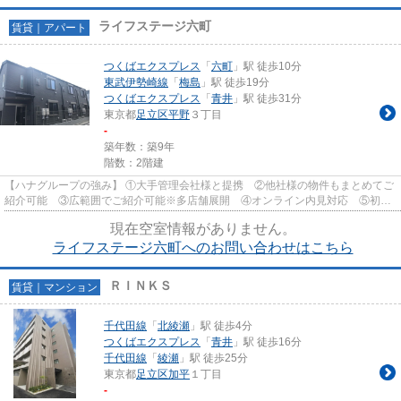
ライフステージ六町
賃貸｜アパート
つくばエクスプレス
「
六町
」駅 徒歩10分
東武伊勢崎線
「
梅島
」駅 徒歩19分
つくばエクスプレス
「
青井
」駅 徒歩31分
東京都
足立区
平野
３丁目
-
築年数：築9年
階数：2階建
【ハナグループの強み】 ①大手管理会社様と提携 ②他社様の物件もまとめてご
紹介可能 ③広範囲でご紹介可能※多店舗展開 ④オンライン内見対応 ⑤初期
費用クレジット決済対応 【お部屋...
現在空室情報がありません。
ライフステージ六町へのお問い合わせはこちら
ＲＩＮＫＳ
賃貸｜マンション
千代田線
「
北綾瀬
」駅 徒歩4分
つくばエクスプレス
「
青井
」駅 徒歩16分
千代田線
「
綾瀬
」駅 徒歩25分
東京都
足立区
加平
１丁目
-