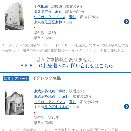
千代田線
「
北綾瀬
」駅 徒歩9分
常磐緩行線
「
亀有
」駅 徒歩21分
つくばエクスプレス
「
青井
」駅 徒歩26分
東京都
足立区
東和
３丁目
-
築年数：築8年
階数：3階建
１Ｋタイプ☆北綾瀬駅のアパート【ＦＥＲＩＯ北綾瀬】です★ 北綾瀬駅周辺のお
部屋探しは、物件情報・周辺情報満載のハナインターナショナル北千住店をご利
用下さい！ 交通：千代田線・...
現在空室情報がありません。
ＦＥＲＩＯ北綾瀬へのお問い合わせはこちら
イグレック梅島
賃貸｜アパート
東武伊勢崎線
「
梅島
」駅 徒歩9分
東武伊勢崎線
「
五反野
」駅 徒歩13分
つくばエクスプレス
「
青井
」駅 徒歩22分
東京都
足立区
中央本町
１丁目
-
築年数：築39年
階数：2階建
１Ｋタイプ☆梅島駅の【イグレッグ梅島】です★ ★梅島駅周辺のお部屋探しは、