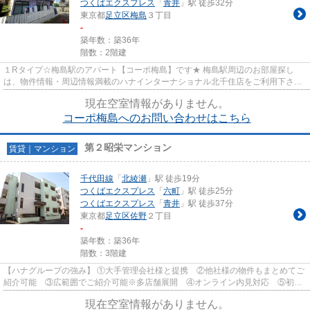
つくばエクスプレス
「
青井
」駅 徒歩32分
東京都
足立区
梅島
３丁目
-
築年数：築36年
階数：2階建
１Rタイプ☆梅島駅のアパート【コーポ梅島】です★ 梅島駅周辺のお部屋探し
は、物件情報・周辺情報満載のハナインターナショナル北千住店をご利用下さ
い！ 交通：東武伊勢崎線・【梅島駅...
現在空室情報がありません。
コーポ梅島へのお問い合わせはこちら
第２昭栄マンション
賃貸｜マンション
千代田線
「
北綾瀬
」駅 徒歩19分
つくばエクスプレス
「
六町
」駅 徒歩25分
つくばエクスプレス
「
青井
」駅 徒歩37分
東京都
足立区
佐野
２丁目
-
築年数：築36年
階数：3階建
【ハナグループの強み】 ①大手管理会社様と提携 ②他社様の物件もまとめてご
紹介可能 ③広範囲でご紹介可能※多店舗展開 ④オンライン内見対応 ⑤初期
費用クレジット決済対応 【お部屋...
現在空室情報がありません。