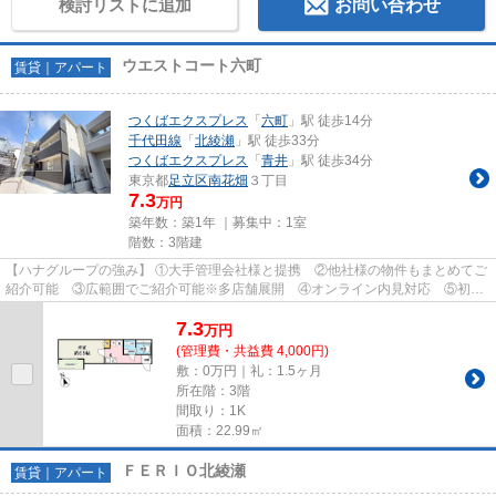
検討リストに追加
お問い合わせ
ウエストコート六町
賃貸｜アパート
つくばエクスプレス
「
六町
」駅 徒歩14分
千代田線
「
北綾瀬
」駅 徒歩33分
つくばエクスプレス
「
青井
」駅 徒歩34分
東京都
足立区
南花畑
３丁目
7.3
万円
築年数：築1年 ｜募集中：
1室
階数：3階建
【ハナグループの強み】 ①大手管理会社様と提携 ②他社様の物件もまとめてご
紹介可能 ③広範囲でご紹介可能※多店舗展開 ④オンライン内見対応 ⑤初期
費用クレジット決済対応 【お部屋...
7.3
万
円
(管理費・共益費 4,000円)
敷：0万円｜礼：1.5ヶ月
所在階：3階
間取り：1K
面積：22.99㎡
ＦＥＲＩＯ北綾瀬
賃貸｜アパート