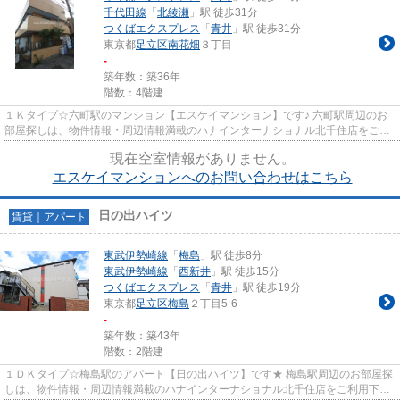
千代田線
「
北綾瀬
」駅 徒歩31分
つくばエクスプレス
「
青井
」駅 徒歩31分
東京都
足立区
南花畑
３丁目
-
築年数：築36年
階数：4階建
１Ｋタイプ☆六町駅のマンション【エスケイマンション】です♪ 六町駅周辺のお
部屋探しは、物件情報・周辺情報満載のハナインターナショナル北千住店をご利
用下さい！ 交通：つくばエク...
現在空室情報がありません。
エスケイマンションへのお問い合わせはこちら
日の出ハイツ
賃貸｜アパート
東武伊勢崎線
「
梅島
」駅 徒歩8分
東武伊勢崎線
「
西新井
」駅 徒歩15分
つくばエクスプレス
「
青井
」駅 徒歩19分
東京都
足立区
梅島
２丁目5-6
-
築年数：築43年
階数：2階建
１ＤＫタイプ☆梅島駅のアパート【日の出ハイツ】です★ 梅島駅周辺のお部屋探
しは、物件情報・周辺情報満載のハナインターナショナル北千住店をご利用下さ