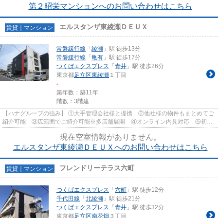
第２昭栄マンションへのお問い合わせはこちら
エルスタンザ東綾瀬ＤＥＵＸ
賃貸｜マンション
常磐緩行線
「
綾瀬
」駅 徒歩13分
常磐緩行線
「
亀有
」駅 徒歩17分
つくばエクスプレス
「
青井
」駅 徒歩26分
東京都
足立区
東綾瀬
１丁目
-
築年数：築11年
階数：3階建
【ハナグループの強み】 ①大手管理会社様と提携 ②他社様の物件もまとめてご
紹介可能 ③広範囲でご紹介可能※多店舗展開 ④オンライン内見対応 ⑤初期
費用クレジット決済対応 【お部屋...
現在空室情報がありません。
エルスタンザ東綾瀬ＤＥＵＸへのお問い合わせはこちら
フレンドリーテラス六町
賃貸｜マンション
つくばエクスプレス
「
六町
」駅 徒歩12分
千代田線
「
北綾瀬
」駅 徒歩21分
つくばエクスプレス
「
青井
」駅 徒歩32分
東京都
足立区
南花畑
３丁目