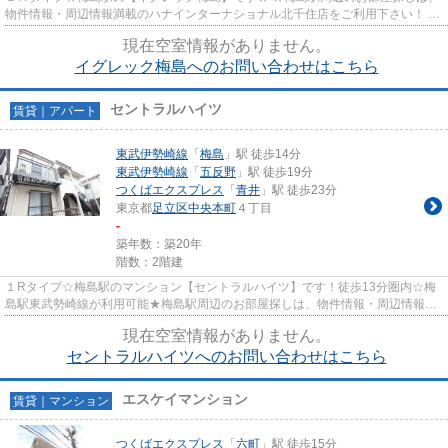
物件情報・周辺情報満載のハナインターナショナル北千住店をご利用下さい！ 交
通：東武伊勢崎線・【梅島駅...
現在空室情報がありません。
イグレック梅島へのお問い合わせはこちら
セントラルハイツ
賃貸｜アパート
東武伊勢崎線
「
梅島
」駅 徒歩14分
東武伊勢崎線
「
五反野
」駅 徒歩19分
つくばエクスプレス
「
青井
」駅 徒歩23分
東京都
足立区
中央本町
４丁目
-
築年数：築20年
階数：2階建
１Rタイプ☆梅島駅のマンション【セントラルハイツ】です！徒歩13分圏内☆梅
島駅東武勢崎線が利用可能★梅島駅周辺のお部屋探しは、物件情報・周辺情報満
載のハナインターナショナル北千...
現在空室情報がありません。
セントラルハイツへのお問い合わせはこちら
エスケイマンション
賃貸｜マンション
つくばエクスプレス
「
六町
」駅 徒歩15分