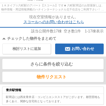
１Ｋタイプ☆六町駅のアパート【スコール】です★ 六町駅周辺のお部屋探しは、
物件情報・周辺情報満載のハナインターナショナル北千住店をご利用下さい！ 交
通：つくばエクスプレス線・...
現在空室情報がありません。
スコールへのお問い合わせはこちら
該当公開件数
17
棟 空き数
1
件
1-17
棟表示
チェックした物件をまとめて
検討リストに追加
お問い合わせ
さらに条件を絞り込む
物件リクエスト
青井駅情報
駅周辺には西友青井店・コンビニエンスストアがございます。都営団地も
多くあり、閑静な住宅街となっております。