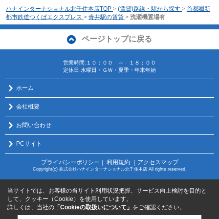
ハナインターナショナル北千住本店TOP
>
(賃貸)路線・駅から探す
>
首都圏新
都市鉄道つくばエクスプレス
>
青井駅の賃貸
>
洗濯機置場有
ページトップに戻る
営業時間:１０：００ ～ １８：００
定休日:水曜日・ＧＷ・夏季・年末年始
ホーム
会社概要
お問い合わせ
PCサイト
プライバシーポリシー
利用規約
｜アクセスマップ
｜
Copyright(c) 株式会社ハナインターナショナル北千住本店 All rights reserved.
当サイトでは、お客様の当サイト利用状況把握、サービス向上検討を目的と
して、クッキー（Cookie）を使用しています。
詳しくは、当社の
「Cookieの取扱いについて」
をご確認ください。