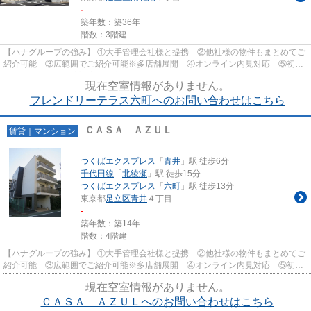
-
築年数：築36年
階数：3階建
【ハナグループの強み】 ①大手管理会社様と提携 ②他社様の物件もまとめてご
紹介可能 ③広範囲でご紹介可能※多店舗展開 ④オンライン内見対応 ⑤初期
費用クレジット決済対応 【お部屋...
現在空室情報がありません。
フレンドリーテラス六町へのお問い合わせはこちら
ＣＡＳＡ ＡＺＵＬ
賃貸｜マンション
つくばエクスプレス
「
青井
」駅 徒歩6分
千代田線
「
北綾瀬
」駅 徒歩15分
つくばエクスプレス
「
六町
」駅 徒歩13分
東京都
足立区
青井
４丁目
-
築年数：築14年
階数：4階建
【ハナグループの強み】 ①大手管理会社様と提携 ②他社様の物件もまとめてご
紹介可能 ③広範囲でご紹介可能※多店舗展開 ④オンライン内見対応 ⑤初期
費用クレジット決済対応 【お部屋...
現在空室情報がありません。
ＣＡＳＡ ＡＺＵＬへのお問い合わせはこちら