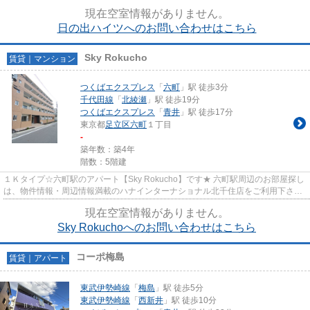
い！ 交通：東武伊勢崎線・【...
現在空室情報がありません。
日の出ハイツへのお問い合わせはこちら
Sky Rokucho
賃貸｜マンション
つくばエクスプレス
「
六町
」駅 徒歩3分
千代田線
「
北綾瀬
」駅 徒歩19分
つくばエクスプレス
「
青井
」駅 徒歩17分
東京都
足立区
六町
１丁目
-
築年数：築4年
階数：5階建
１Ｋタイプ☆六町駅のアパート【Sky Rokucho】です★ 六町駅周辺のお部屋探し
は、物件情報・周辺情報満載のハナインターナショナル北千住店をご利用下さ
い！ 交通：つくばエクスプレス線...
現在空室情報がありません。
Sky Rokuchoへのお問い合わせはこちら
コーポ梅島
賃貸｜アパート
東武伊勢崎線
「
梅島
」駅 徒歩5分
東武伊勢崎線
「
西新井
」駅 徒歩10分