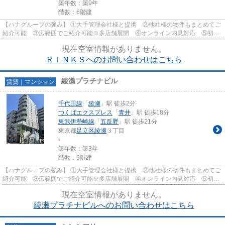
築年数：築9年
階数：6階建
【ハナグループの強み】 ①大手管理会社様と提携 ②他社様の物件もまとめてご
紹介可能 ③広範囲でご紹介可能※多店舗展開 ④オンライン内見対応 ⑤初期
費用クレジット決済対応 【お部屋...
現在空室情報がありません。
ＲＩＮＫＳへのお問い合わせはこちら
綾瀬プラチナビル
賃貸｜マンション
千代田線
「
綾瀬
」駅 徒歩2分
つくばエクスプレス
「
青井
」駅 徒歩18分
東武伊勢崎線
「
五反野
」駅 徒歩21分
東京都
足立区
綾瀬
３丁目
-
築年数：築3年
階数：9階建
【ハナグループの強み】 ①大手管理会社様と提携 ②他社様の物件もまとめてご
紹介可能 ③広範囲でご紹介可能※多店舗展開 ④オンライン内見対応 ⑤初期
費用クレジット決済対応 【お部屋...
現在空室情報がありません。
綾瀬プラチナビルへのお問い合わせはこちら