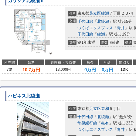
ガリシア北綾瀬Ⅱ
東京都
足立区
綾瀬
７丁目２３-４
住所
交通
千代田線
「
北綾瀬
」駅 徒歩5分
つくばエクスプレス
「
青井
」駅 
千代田線
「
綾瀬
」駅 徒歩19分
築1年未満
7階建
築年
階数
構造
所在階
賃料
管理費・共益費
敷金
礼金
間取り
10.7
万円
0万円
0万円
7階
13,000円
1DK
ハピネス北綾瀬
東京都
足立区
東和
５丁目
住所
交通
千代田線
「
北綾瀬
」駅 徒歩7分
常磐緩行線
「
亀有
」駅 徒歩23分
つくばエクスプレス
「
青井
」駅 