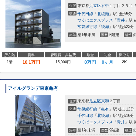
東京都
足立区
谷中
１丁目２５-１
住所
交通
千代田線
「
北綾瀬
」駅 徒歩5分
つくばエクスプレス
「
青井
」駅 
常磐緩行線
「
綾瀬
」駅 徒歩23分
築1年未満
5階建
築年
階数
構造
所在階
賃料
管理費・共益費
敷金
礼金
間取り
10.1
万円
0万円
0ヶ月
1階
15,000円
2K
アイルグランデ東京亀有
東京都
足立区
東和
２丁目
住所
交通
常磐緩行線
「
亀有
」駅 徒歩12分
千代田線
「
北綾瀬
」駅 徒歩16分
つくばエクスプレス
「
青井
」駅 
築1年未満
9階建
築年
階数
構造