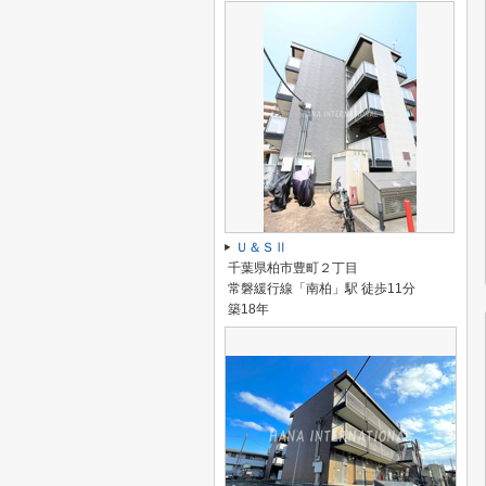
Ｕ＆ＳⅡ
千葉県柏市豊町２丁目
常磐緩行線「南柏」駅 徒歩11分
築18年