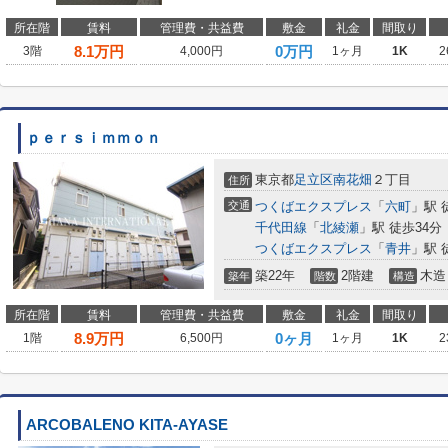
所在階
賃料
管理費・共益費
敷金
礼金
間取り
8.1
万円
0万円
3階
4,000円
1ヶ月
1K
2
ｐｅｒｓｉｍｍｏｎ
東京都
足立区
南花畑
２丁目
住所
交通
つくばエクスプレス
「
六町
」駅 
千代田線
「
北綾瀬
」駅 徒歩34分
つくばエクスプレス
「
青井
」駅 
築22年
2階建
木造
築年
階数
構造
所在階
賃料
管理費・共益費
敷金
礼金
間取り
8.9
万円
0ヶ月
1階
6,500円
1ヶ月
1K
2
ARCOBALENO KITA-AYASE