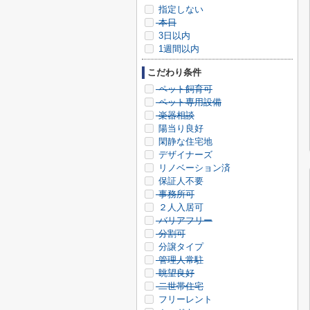
指定しない
本日
3日以内
1週間以内
こだわり条件
ペット飼育可
ペット専用設備
楽器相談
陽当り良好
閑静な住宅地
デザイナーズ
リノベーション済
保証人不要
事務所可
２人入居可
バリアフリー
分割可
分譲タイプ
管理人常駐
眺望良好
二世帯住宅
フリーレント