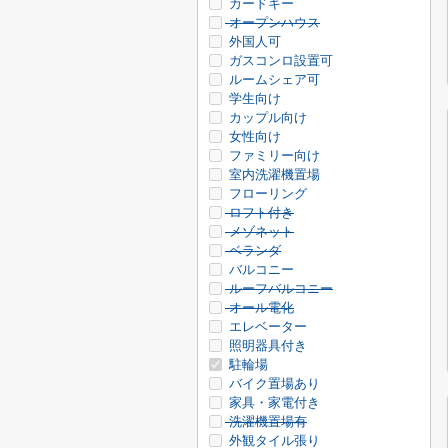
カードキー
オープンハウス
外国人可
ガスコンロ設置可
ルームシェア可
学生向け
カップル向け
女性向け
ファミリー向け
室内洗濯機置場
フローリング
ロフト付き
メゾネット
ベランダ
バルコニー
ルーフバルコニー
オール電化
エレベーター
照明器具付き
駐輪場
バイク置場あり
家具・家電付き
洗濯機置場有
外観タイル張り