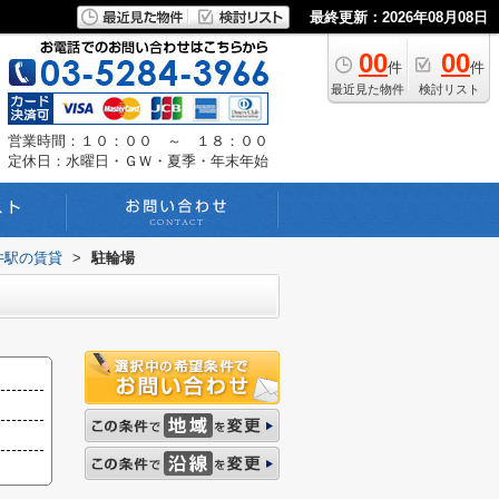
最終更新：2026年08月08日
00
00
件
件
最近見た物件
検討リスト
営業時間：１０：００ ～ １８：００
定休日：水曜日・ＧＷ・夏季・年末年始
井駅の賃貸
>
駐輪場