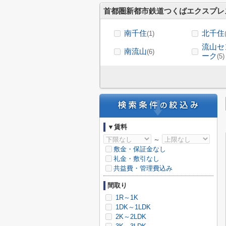
首都圏新都市鉄道つくばエクスプレ
南千住
北千住
(1)
流山セ
南流山
(6)
ーク
(5)
▼賃料
～
敷金・保証金なし
礼金・敷引なし
共益費・管理費込み
間取り
1R～1K
1DK～1LDK
2K～2LDK