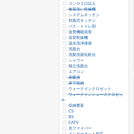
コンロ２口以上
食器洗い乾燥機
システムキッチン
対面式キッチン
バス・トイレ別
追焚機能浴室
浴室乾燥機
温水洗浄便座
洗面台
洗髪洗面化粧台
シャワー
独立洗面台
エアコン
床暖房
床下収納
ウォークインクロゼット
ウォークインシューズクロゼッ
ト
収納豊富
CS
BS
CATV
光ファイバー
インターネット対応