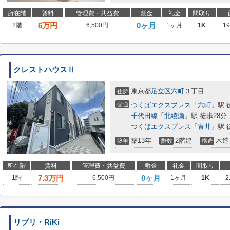
所在階
賃料
管理費・共益費
敷金
礼金
間取り
6
万円
0ヶ月
2階
6,500円
1ヶ月
1K
1
クレストハウスⅡ
東京都
足立区
六町
３丁目
住所
交通
つくばエクスプレス
「
六町
」駅 
千代田線
「
北綾瀬
」駅 徒歩28分
つくばエクスプレス
「
青井
」駅 
築13年
2階建
木造
築年
階数
構造
所在階
賃料
管理費・共益費
敷金
礼金
間取り
7.3
万円
0ヶ月
1階
6,500円
1ヶ月
1K
2
リブリ・RiKi