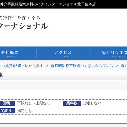
ら仲介手数料最大無料のハナインターナショナル北千住本店
>
(賃貸)路線・駅から探す
>
首都圏新都市鉄道つくばエクスプレス
>
青
覧
面積
下限なし～上限なし
築年数
指定しない
間取り
指定なし