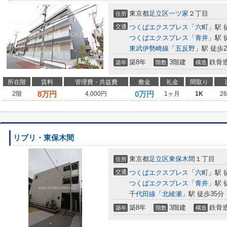
東京都
足立区
一ツ家
２丁目
住所
交通
つくばエクスプレス
「
六町
」駅 
つくばエクスプレス
「
青井
」駅 
東武伊勢崎線
「
五反野
」駅 徒歩2
築8年
3階建
鉄骨
築年
階数
構造
所在階
賃料
管理費・共益費
敷金
礼金
間取り
8
万円
0万円
2階
4,000円
1ヶ月
1K
2
リブリ・東保木間
東京都
足立区
東保木間
１丁目
住所
交通
つくばエクスプレス
「
六町
」駅 
つくばエクスプレス
「
青井
」駅 
千代田線
「
北綾瀬
」駅 徒歩35分
築8年
3階建
鉄骨
築年
階数
構造