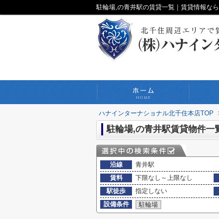
駐輪場,の青井駅の賃貸一覧｜賃貸情報な
ハナインターナショナル北千住本店TOP
駐輪場,の青井駅賃貸物件一
沿線
青井駅
賃料
下限なし～上限なし
駅徒歩
指定しない
設備条件
駐輪場