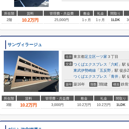
所在階
賃料
管理費・共益費
敷金
礼金
間取り
10.2
万円
2階
25,000円
1ヶ月
1ヶ月
1LDK
3
サンヴィラージュ
東京都
足立区
一ツ家
３丁目
住所
交通
つくばエクスプレス
「
六町
」駅 
東武伊勢崎線
「
五反野
」駅 徒歩2
つくばエクスプレス
「
青井
」駅 
築16年
3階建
鉄骨
築年
階数
構造
所在階
賃料
管理費・共益費
敷金
礼金
間取り
10.2
万円
3階
3,000円
10.2万円
10.2万円
1LDK