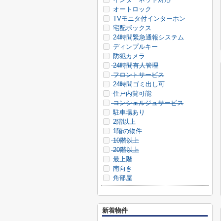
オートロック
TVモニタ付インターホン
宅配ボックス
24時間緊急通報システム
ディンプルキー
防犯カメラ
24時間有人管理
フロントサービス
24時間ゴミ出し可
住戸内覧可能
コンシェルジュサービス
駐車場あり
2階以上
1階の物件
10階以上
20階以上
最上階
南向き
角部屋
新着物件