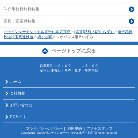
仲介手数料無料特集
家具・家電付特集
ハナインターナショナル北千住本店TOP
>
(賃貸)路線・駅から探す
>
埼玉高速
鉄道埼玉高速鉄道
>
鳩ヶ谷駅
>
レオパレス第５いずみ
ページトップに戻る
営業時間:１０：００ ～ １８：００
定休日:水曜日・ＧＷ・夏季・年末年始
ホーム
会社概要
お問い合わせ
PCサイト
プライバシーポリシー
利用規約
｜アクセスマップ
｜
Copyright(c) 株式会社ハナインターナショナル北千住本店 All rights reserved.