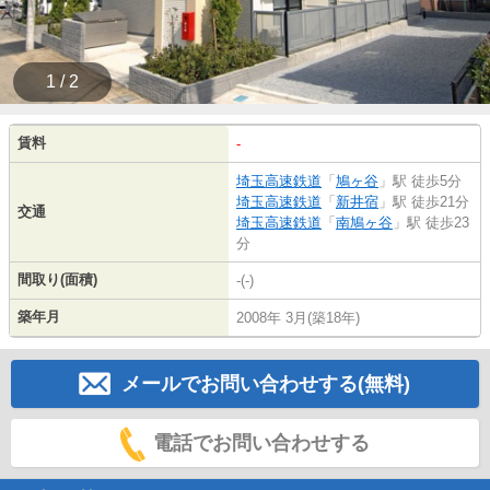
1 / 2
賃料
-
埼玉高速鉄道
「
鳩ヶ谷
」駅 徒歩5分
埼玉高速鉄道
「
新井宿
」駅 徒歩21分
交通
埼玉高速鉄道
「
南鳩ヶ谷
」駅 徒歩23
分
間取り(面積)
-(-)
築年月
2008年 3月(築18年)
メールでお問い合わせする(無料)
電話でお問い合わせする