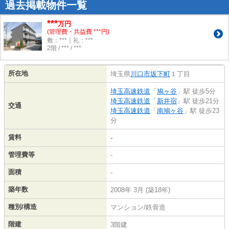
過去掲載物件一覧
***
万円
(管理費・共益費 ***円)
敷：***｜礼：***
2階 / *** / ***
所在地
埼玉県
川口市
坂下町
１丁目
埼玉高速鉄道
「
鳩ヶ谷
」駅 徒歩5分
埼玉高速鉄道
「
新井宿
」駅 徒歩21分
交通
埼玉高速鉄道
「
南鳩ヶ谷
」駅 徒歩23
分
賃料
-
管理費等
-
面積
-
築年数
2008年 3月 (築18年)
種別/構造
マンション/鉄骨造
階建
3階建