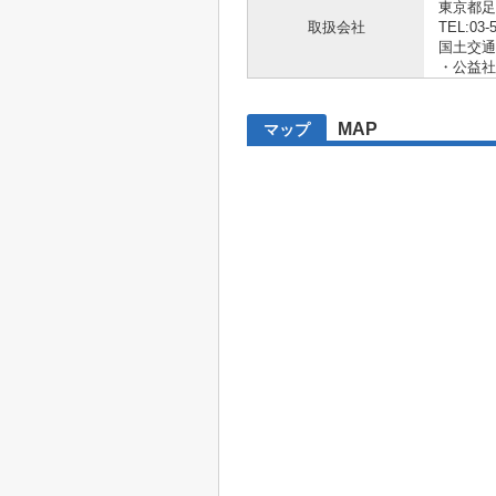
東京都足
取扱会社
TEL:03-
国土交通大
・公益社
MAP
マップ