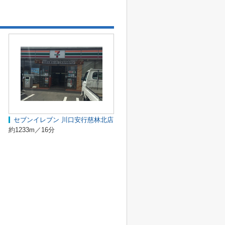
セブンイレブン 川口安行慈林北店
約1233m／16分