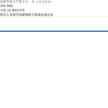
立区千住３丁目３５－３ シルクビル
5284-3966
臣 (4) 第8123号
団法人全国宅地建物取引業協会連合会