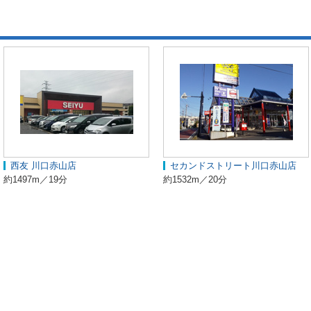
西友 川口赤山店
セカンドストリート川口赤山店
約1497m／19分
約1532m／20分