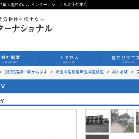
料最大無料のハナインターナショナル北千住本店
>
(賃貸)路線・駅から探す
>
埼玉高速鉄道埼玉高速鉄道
>
鳩ヶ谷駅
>
Ⅴ
RY