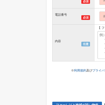
必須
電話番号
必須
【 
内容
任意
※
利用規約
及び
プライバ