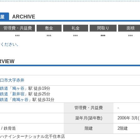
ARCHIVE
屋
管理費・共益費
敷金
礼金
間取り
面積
***
***
***
***
***
せください。
RVIEW
口市
大字赤井
鉄道
「
鳩ヶ谷
」駅 徒歩19分
鉄道
「
新井宿
」駅 徒歩25分
鉄道
「
南鳩ヶ谷
」駅 徒歩31分
管理費・共益費
-
築年月(築年数)
2006年 3月(
/ 鉄骨造
階建
2階建
ハナインターナショナル北千住本店