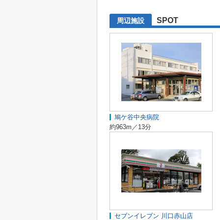
SPOT
周辺施設
鳩ケ谷中央病院
約963m／13分
セブンイレブン 川口赤山店