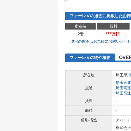
ファーレⅤの過去に掲載したお部
所在階
賃料
***万円
2階
現況の確認はお気軽にお問い合わ
OVE
ファーレⅤの物件概要
所在地
埼玉県
川
埼玉高速
交通
埼玉高速
埼玉高速
賃料
-
面積
-
種別/構造
アパート 
株式会社