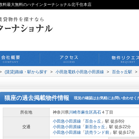
数料最大無料のハナインターナショナル北千住本店
>
(賃貸)路線・駅から探す
>
小田急電鉄小田急小田原線
>
百合ヶ丘駅
>
猫座
の過去掲載物件情報
現況の確認はお気軽にお問い合わせく
所在地
神奈川県
川崎市麻生区
高石
４丁目
小田急小田原線
「
百合ヶ丘
」駅 徒歩8分
交通
小田急小田原線
「
新百合ヶ丘
」駅 徒歩22分
小田急小田原線
「
読売ランド前
」駅 徒歩17分