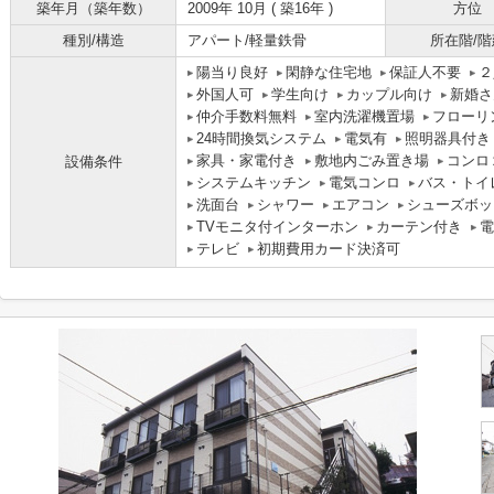
築年月（築年数）
2009年 10月 ( 築16年 )
方位
種別/構造
アパート/軽量鉄骨
所在階/階
陽当り良好
閑静な住宅地
保証人不要
２
外国人可
学生向け
カップル向け
新婚さ
仲介手数料無料
室内洗濯機置場
フローリ
24時間換気システム
電気有
照明器具付き
家具・家電付き
敷地内ごみ置き場
コンロ
設備条件
システムキッチン
電気コンロ
バス・トイ
洗面台
シャワー
エアコン
シューズボッ
TVモニタ付インターホン
カーテン付き
電
テレビ
初期費用カード決済可