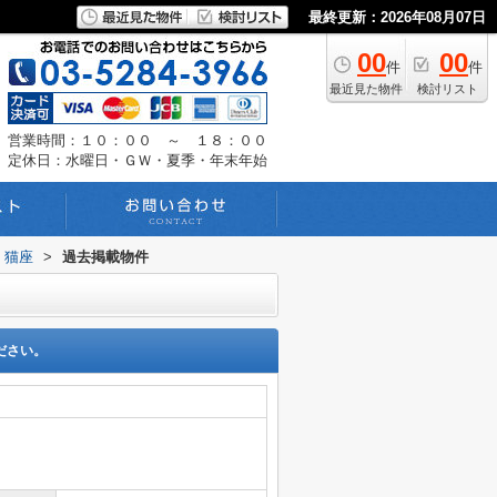
最終更新：2026年08月07日
00
00
件
件
最近見た物件
検討リスト
営業時間：１０：００ ～ １８：００
定休日：水曜日・ＧＷ・夏季・年末年始
猫座
>
過去掲載物件
ださい。