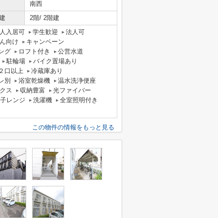
南西
建
2階/ 2階建
人入居可
学生歓迎
法人可
ん向け
キャンペーン
ング
ロフト付き
公営水道
駐輪場
バイク置場あり
２口以上
冷蔵庫あり
レ別
浴室乾燥機
温水洗浄便座
クス
収納豊富
光ファイバー
子レンジ
洗濯機
全室照明付き
この物件の情報をもっと見る