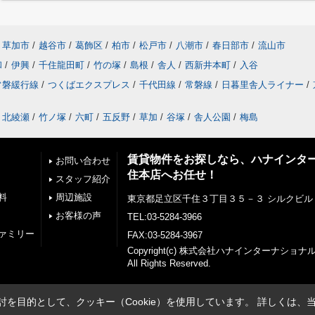
草加市
/
越谷市
/
葛飾区
/
柏市
/
松戸市
/
八潮市
/
春日部市
/
流山市
和
/
伊興
/
千住龍田町
/
竹の塚
/
島根
/
舎人
/
西新井本町
/
入谷
常磐緩行線
/
つくばエクスプレス
/
千代田線
/
常磐線
/
日暮里舎人ライナー
/
北綾瀬
/
竹ノ塚
/
六町
/
五反野
/
草加
/
谷塚
/
舎人公園
/
梅島
賃貸物件をお探しなら、ハナインタ
お問い合わせ
住本店へお任せ！
スタッフ紹介
料
周辺施設
東京都足立区千住３丁目３５－３ シルクビル
お客様の声
TEL:03-5284-3966
ァミリー
FAX:03-5284-3967
Copyright(c) 株式会社ハナインターナショ
All Rights Reserved.
を目的として、クッキー（Cookie）を使用しています。
詳しくは、