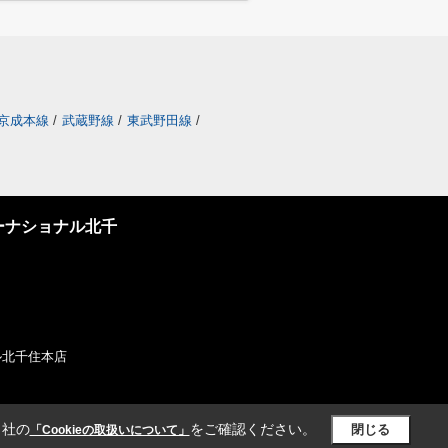
京成本線
/
武蔵野線
/
東武野田線
/
ーナショナル北千
ナル北千住本店
当社の
をご確認ください。
閉じる
「Cookieの取扱いについて」