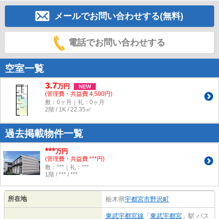
メールでお問い合わせする(無料)
電話でお問い合わせする
空室一覧
3.7
万
円
NEW
(管理費・共益費 4,500円)
敷：0ヶ月｜礼：0ヶ月
2階 / 1K / 22.35㎡
過去掲載物件一覧
***
万円
(管理費・共益費 ***円)
敷：***｜礼：***
1階 / *** / ***
所在地
栃木県
宇都宮市
野沢町
東武宇都宮線
「
東武宇都宮
」駅 バス