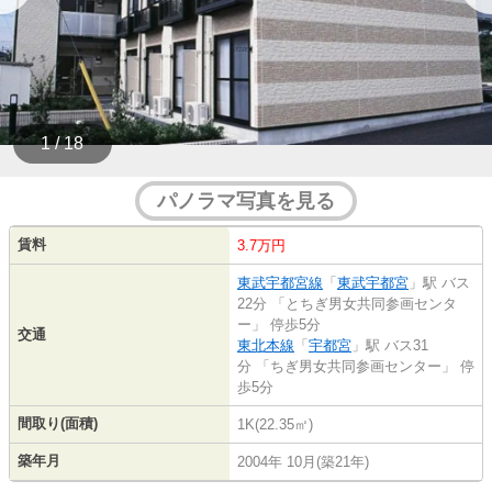
1 / 18
パノラマ写真を見る
賃料
3.7万円
東武宇都宮線
「
東武宇都宮
」駅 バス
22分 「とちぎ男女共同参画センタ
ー」 停歩5分
交通
東北本線
「
宇都宮
」駅 バス31
分 「ちぎ男女共同参画センター」 停
歩5分
間取り(面積)
1K(22.35㎡)
築年月
2004年 10月(築21年)