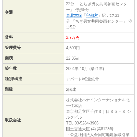
22分 「とちぎ男女共同参画センタ
ー」 停歩5分
交通
東北本線
「
宇都宮
」駅 バス31
分 「ちぎ男女共同参画センター」 停
歩5分
賃料
3.7万円
管理費等
4,500円
面積
22.35㎡
築年数
2004年 10月 (築21年)
種別/構造
アパート/軽量鉄骨
階建
2階建
株式会社ハナインターナショナル北
千住本店
東京都足立区千住３丁目３５－３ シ
ルクビル
取扱会社
TEL:03-5284-3966
国土交通大臣 (4) 第8123号
・公益社団法人全国宅地建物取引業