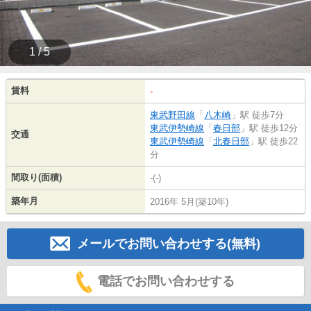
1 / 5
賃料
-
東武野田線
「
八木崎
」駅 徒歩7分
東武伊勢崎線
「
春日部
」駅 徒歩12分
交通
東武伊勢崎線
「
北春日部
」駅 徒歩22
分
間取り(面積)
-(-)
築年月
2016年 5月(築10年)
メールでお問い合わせする(無料)
電話でお問い合わせする