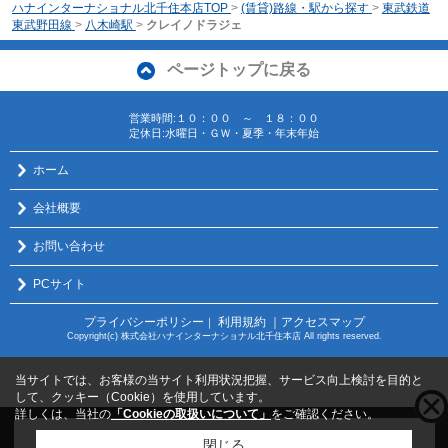
ハナインターナショナル北千住本店TOP
>
(賃貸)路線・駅から探す
>
東武鉄道
東武野田線
>
八木崎駅
>
クレイノドラジェ
ページトップに戻る
営業時間:１０：００ ～ １８：００
定休日:水曜日・ＧＷ・夏季・年末年始
ホーム
会社概要
お問い合わせ
PCサイト
プライバシーポリシー
利用規約
｜アクセスマップ
｜
Copyright(c) 株式会社ハナインターナショナル北千住本店 All rights reserved.
当サイトでは、お客様の当サイト利用状況把握、サービス向上検討を目的と
して、クッキー（Cookie）を使用しています。
詳しくは、当社の
「Cookieの取扱いについて」
をご確認ください。
こちらの物件をご覧の方に
お勧めな物件
はこちら
閉じる