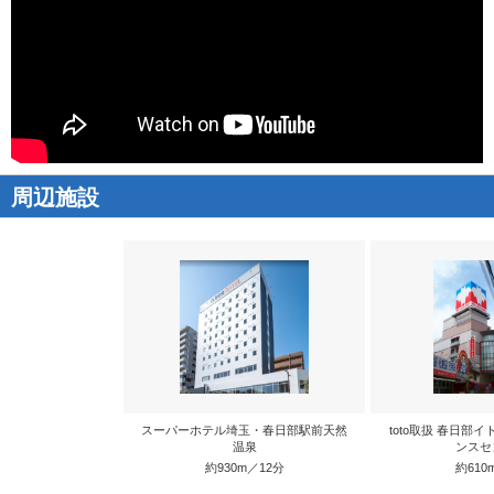
周辺施設
スーパーホテル埼玉・春日部駅前天然
toto取扱 春日部
温泉
ンスセ
約930m／12分
約610