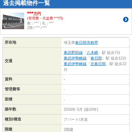
過去掲載物件一覧
***
万円
(管理費・共益費 ***円)
敷：***｜礼：***
2階 / *** / ***
所在地
埼玉県
春日部市
粕壁
東武野田線
「
八木崎
」駅 徒歩7分
東武伊勢崎線
「
春日部
」駅 徒歩12分
交通
東武伊勢崎線
「
北春日部
」駅 徒歩22
分
賃料
-
管理費等
-
面積
-
築年数
2016年 5月 (築10年)
種別/構造
アパート/木造
階建
2階建