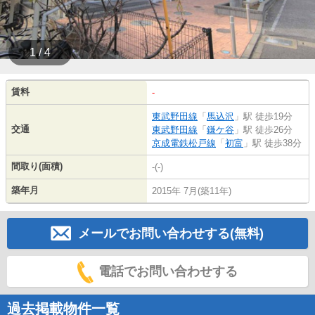
1 / 4
賃料
-
東武野田線
「
馬込沢
」駅 徒歩19分
交通
東武野田線
「
鎌ケ谷
」駅 徒歩26分
京成電鉄松戸線
「
初富
」駅 徒歩38分
間取り(面積)
-(-)
築年月
2015年 7月(築11年)
メールでお問い合わせする(無料)
電話でお問い合わせする
過去掲載物件一覧