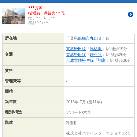
***
万円
(管理費・共益費 ***円)
敷：***｜礼：***
2階 / *** / ***
所在地
千葉県
船橋市
丸山
３丁目
東武野田線
「
馬込沢
」駅 徒歩19分
交通
東武野田線
「
鎌ケ谷
」駅 徒歩26分
京成電鉄松戸線
「
初富
」駅 徒歩38分
賃料
-
管理費等
-
面積
-
築年数
2015年 7月 (築11年)
種別/構造
アパート/木造
階建
2階建
株式会社ハナインターナショナル北