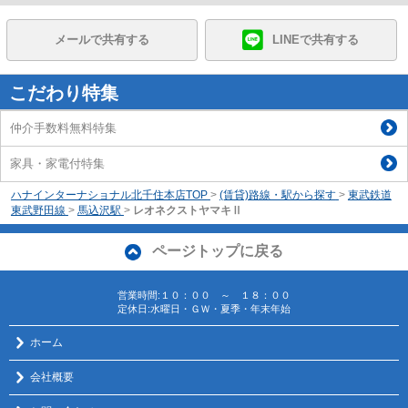
メールで共有する
LINEで共有する
こだわり特集
仲介手数料無料特集
家具・家電付特集
ハナインターナショナル北千住本店TOP
>
(賃貸)路線・駅から探す
>
東武鉄道
東武野田線
>
馬込沢駅
>
レオネクストヤマキⅡ
ページトップに戻る
営業時間:１０：００ ～ １８：００
定休日:水曜日・ＧＷ・夏季・年末年始
ホーム
会社概要