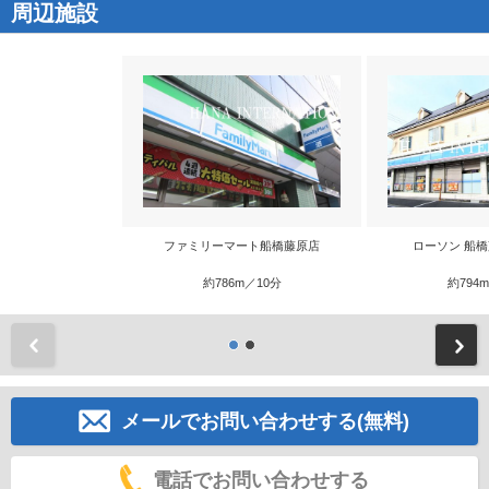
周辺施設
ファミリーマート船橋藤原店
ローソン 船
約786m／10分
約794
前
メールでお問い合わせする(無料)
電話でお問い合わせする