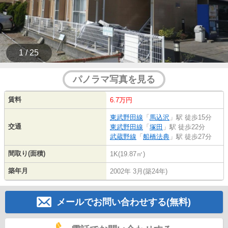
1 / 25
パノラマ写真を見る
賃料
6.7万円
東武野田線
「
馬込沢
」駅 徒歩15分
交通
東武野田線
「
塚田
」駅 徒歩22分
武蔵野線
「
船橋法典
」駅 徒歩27分
間取り(面積)
1K(19.87㎡)
築年月
2002年 3月(築24年)
メールでお問い合わせする(無料)