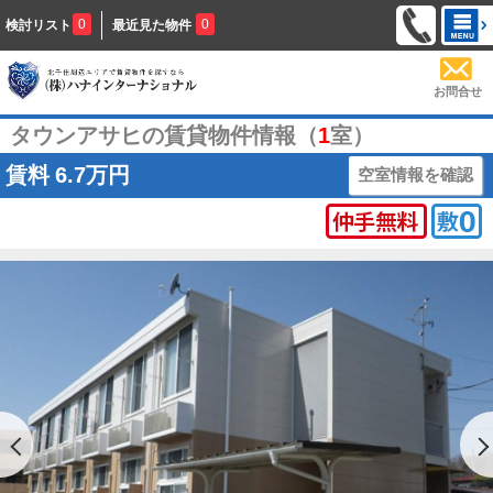
0
0
検討リスト
最近見た物件
お問合せ
タウンアサヒの賃貸物件情報（
1
室）
賃料
6.7万円
空室情報を確認