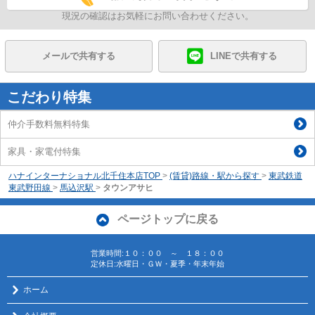
現況の確認はお気軽にお問い合わせください。
メールで共有する
LINEで共有する
こだわり特集
仲介手数料無料特集
家具・家電付特集
ハナインターナショナル北千住本店TOP
>
(賃貸)路線・駅から探す
>
東武鉄道
東武野田線
>
馬込沢駅
>
タウンアサヒ
ページトップに戻る
営業時間:１０：００ ～ １８：００
定休日:水曜日・ＧＷ・夏季・年末年始
ホーム