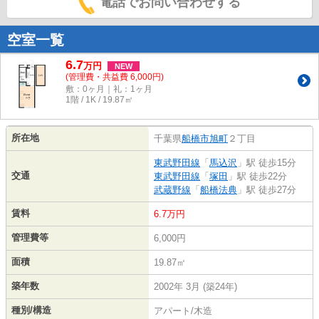
電話でお問い合わせする
空室一覧
6.7
万
円
NEW
(管理費・共益費 6,000円)
敷：0ヶ月｜礼：1ヶ月
1階 / 1K / 19.87㎡
所在地
千葉県
船橋市
旭町
２丁目
東武野田線
「
馬込沢
」駅 徒歩15分
交通
東武野田線
「
塚田
」駅 徒歩22分
武蔵野線
「
船橋法典
」駅 徒歩27分
賃料
6.7万円
管理費等
6,000円
面積
19.87㎡
築年数
2002年 3月 (築24年)
種別/構造
アパート/木造