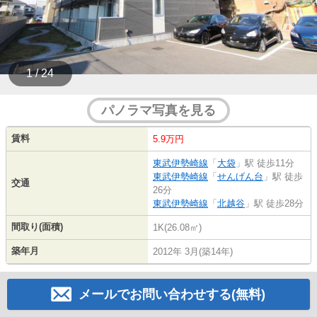
1 / 24
パノラマ写真を見る
賃料
5.9万円
東武伊勢崎線
「
大袋
」駅 徒歩11分
東武伊勢崎線
「
せんげん台
」駅 徒歩
交通
26分
東武伊勢崎線
「
北越谷
」駅 徒歩28分
間取り(面積)
1K(26.08㎡)
築年月
2012年 3月(築14年)
メールでお問い合わせする(無料)