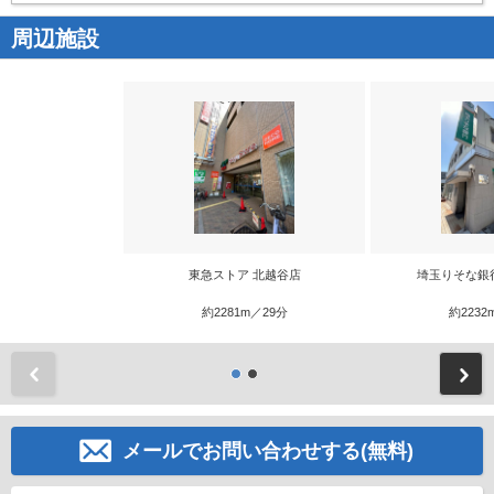
周辺施設
東急ストア 北越谷店
埼玉りそな銀
約2281m／29分
約2232
前
メールでお問い合わせする(無料)