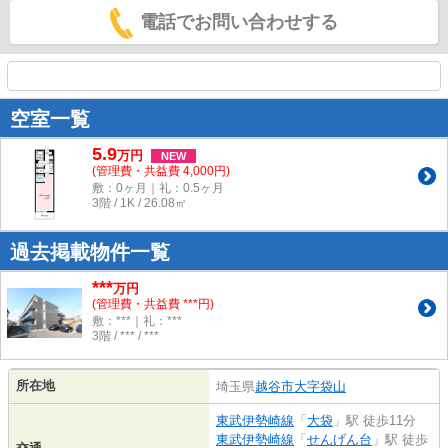
電話でお問い合わせする
空室一覧
5.9
万
円
NEW
(管理費・共益費 4,000円)
敷：0ヶ月｜礼：0.5ヶ月
3階 / 1K / 26.08㎡
過去掲載物件一覧
***
万円
(管理費・共益費 ***円)
敷：***｜礼：***
3階 / *** / ***
所在地
埼玉県
越谷市
大字袋山
東武伊勢崎線
「
大袋
」駅 徒歩11分
東武伊勢崎線
「
せんげん台
」駅 徒歩