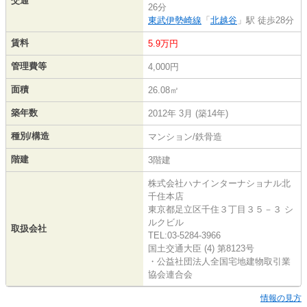
交通
26分
東武伊勢崎線
「
北越谷
」駅 徒歩28分
賃料
5.9万円
管理費等
4,000円
面積
26.08㎡
築年数
2012年 3月 (築14年)
種別/構造
マンション/鉄骨造
階建
3階建
株式会社ハナインターナショナル北
千住本店
東京都足立区千住３丁目３５－３ シ
ルクビル
取扱会社
TEL:03-5284-3966
国土交通大臣 (4) 第8123号
・公益社団法人全国宅地建物取引業
協会連合会
情報の見方