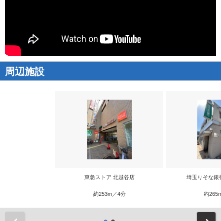
周辺施設
東急ストア 北越谷店
埼玉りそな銀
約253m／4分
約265