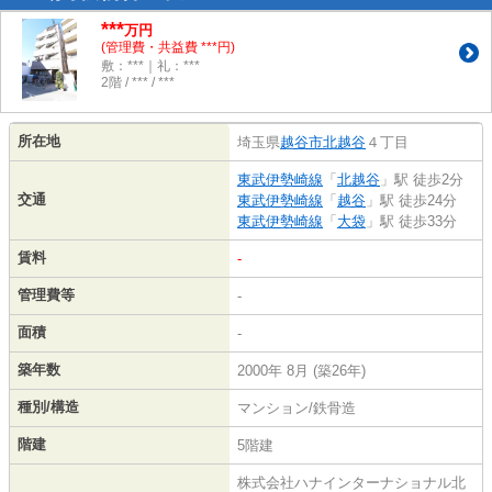
***
万円
(管理費・共益費 ***円)
敷：***｜礼：***
2階 / *** / ***
所在地
埼玉県
越谷市
北越谷
４丁目
東武伊勢崎線
「
北越谷
」駅 徒歩2分
交通
東武伊勢崎線
「
越谷
」駅 徒歩24分
東武伊勢崎線
「
大袋
」駅 徒歩33分
賃料
-
管理費等
-
面積
-
築年数
2000年 8月 (築26年)
種別/構造
マンション/鉄骨造
階建
5階建
株式会社ハナインターナショナル北