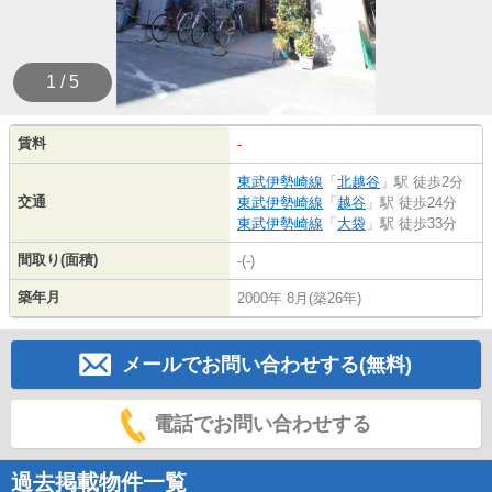
1 / 5
賃料
-
東武伊勢崎線
「
北越谷
」駅 徒歩2分
交通
東武伊勢崎線
「
越谷
」駅 徒歩24分
東武伊勢崎線
「
大袋
」駅 徒歩33分
間取り(面積)
-(-)
築年月
2000年 8月(築26年)
メールでお問い合わせする(無料)
電話でお問い合わせする
過去掲載物件一覧