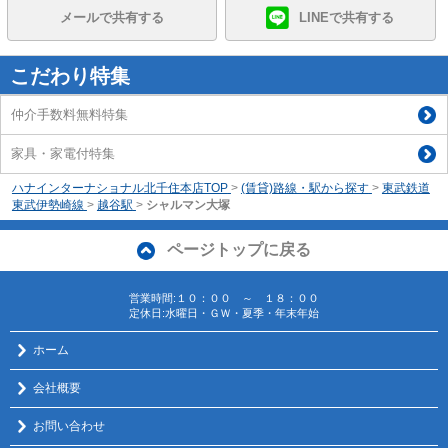
メールで共有する
LINEで共有する
こだわり特集
仲介手数料無料特集
家具・家電付特集
ハナインターナショナル北千住本店TOP
>
(賃貸)路線・駅から探す
>
東武鉄道
東武伊勢崎線
>
越谷駅
>
シャルマン大塚
ページトップに戻る
営業時間:１０：００ ～ １８：００
定休日:水曜日・ＧＷ・夏季・年末年始
ホーム
会社概要
お問い合わせ