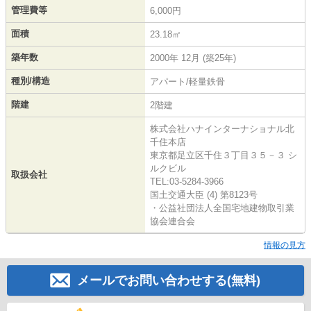
管理費等
6,000円
面積
23.18㎡
築年数
2000年 12月 (築25年)
種別/構造
アパート/軽量鉄骨
階建
2階建
株式会社ハナインターナショナル北
千住本店
東京都足立区千住３丁目３５－３ シ
ルクビル
取扱会社
TEL:03-5284-3966
国土交通大臣 (4) 第8123号
・公益社団法人全国宅地建物取引業
協会連合会
情報の見方
メールでお問い合わせする(無料)