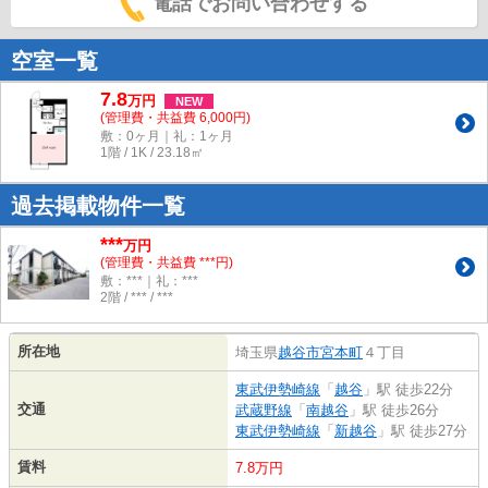
電話でお問い合わせする
空室一覧
7.8
万
円
NEW
(管理費・共益費 6,000円)
敷：0ヶ月｜礼：1ヶ月
1階 / 1K / 23.18㎡
過去掲載物件一覧
***
万円
(管理費・共益費 ***円)
敷：***｜礼：***
2階 / *** / ***
所在地
埼玉県
越谷市
宮本町
４丁目
東武伊勢崎線
「
越谷
」駅 徒歩22分
交通
武蔵野線
「
南越谷
」駅 徒歩26分
東武伊勢崎線
「
新越谷
」駅 徒歩27分
賃料
7.8万円