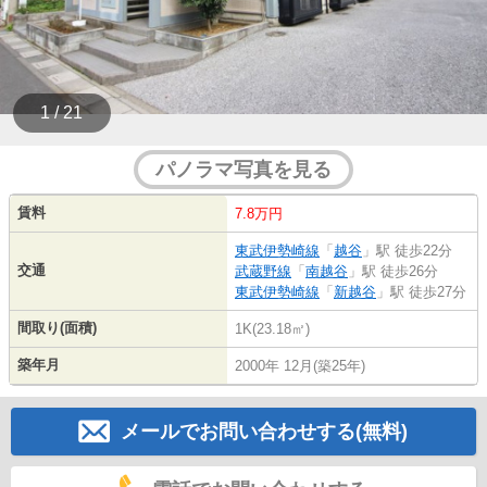
1 / 21
パノラマ写真を見る
賃料
7.8万円
東武伊勢崎線
「
越谷
」駅 徒歩22分
交通
武蔵野線
「
南越谷
」駅 徒歩26分
東武伊勢崎線
「
新越谷
」駅 徒歩27分
間取り(面積)
1K(23.18㎡)
築年月
2000年 12月(築25年)
メールでお問い合わせする(無料)