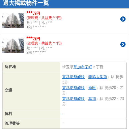
過去掲載物件一覧
***
万円
(管理費・共益費 ***円)
敷：***｜礼：***
1階 / *** / ***
***
万円
(管理費・共益費 ***円)
敷：***｜礼：***
2階 / *** / ***
所在地
埼玉県
草加市
栄町
２丁目
東武伊勢崎線
「
獨協大学前
」駅 徒歩
3分
東武伊勢崎線
「
新田
」駅 徒歩20～21
交通
分
東武伊勢崎線
「
草加
」駅 徒歩22～23
分
賃料
-
管理費等
-