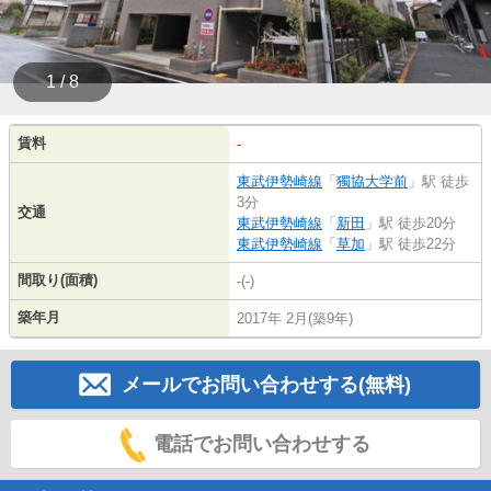
1 / 8
賃料
-
東武伊勢崎線
「
獨協大学前
」駅 徒歩
3分
交通
東武伊勢崎線
「
新田
」駅 徒歩20分
東武伊勢崎線
「
草加
」駅 徒歩22分
間取り(面積)
-(-)
築年月
2017年 2月(築9年)
メールでお問い合わせする(無料)
電話でお問い合わせする