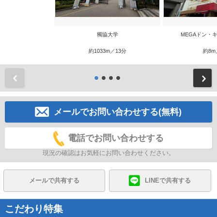
獨協大学
MEGAドン・
約1033m／13分
約8m
前
メールでお問い合わせする(無料)
電話でお問い合わせする
現況の確認はお気軽にお問い合わせください。
メールで共有する
LINEで共有する
こだわり特集