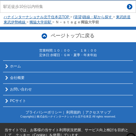
駅近徒歩10分以内特集
ハナインターナショナル北千住本店TOP
>
(賃貸)路線・駅から探す
>
東武鉄道
東武伊勢崎線
>
獨協大学前駅
>
Ｎ－ｓｔａｇｅ獨協大学前
ページトップに戻る
営業時間:１０：００ ～ １８：００
定休日:水曜日・ＧＷ・夏季・年末年始
ホーム
会社概要
お問い合わせ
PCサイト
プライバシーポリシー
利用規約
｜アクセスマップ
｜
Copyright(c) 株式会社ハナインターナショナル北千住本店 All rights reserved.
当サイトでは、お客様の当サイト利用状況把握、サービス向上検討を目的と
して、クッキー（Cookie）を使用しています。