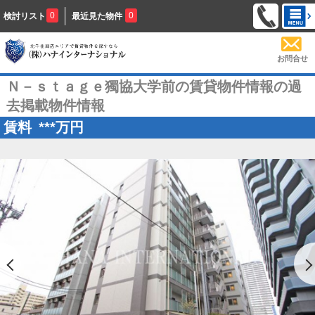
0
0
検討リスト
最近見た物件
お問合せ
Ｎ－ｓｔａｇｅ獨協大学前の賃貸物件情報の過
去掲載物件情報
賃料
***
万円