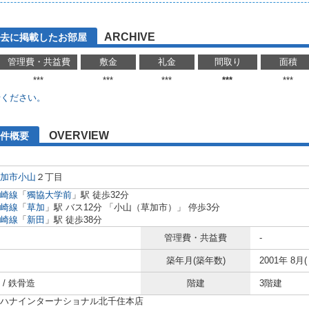
ARCHIVE
去に掲載したお部屋
管理費・共益費
敷金
礼金
間取り
面積
***
***
***
***
***
せください。
OVERVIEW
件概要
加市
小山
２丁目
崎線
「
獨協大学前
」駅 徒歩32分
崎線
「
草加
」駅 バス12分 「小山（草加市）」 停歩3分
崎線
「
新田
」駅 徒歩38分
管理費・共益費
-
築年月(築年数)
2001年 8月(
/ 鉄骨造
階建
3階建
ハナインターナショナル北千住本店