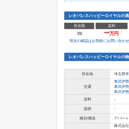
レオパレスハッピーロイヤルの過
所在階
賃料
***万円
3階
現況の確認はお気軽にお問い合わ
レオパレスハッピーロイヤルの物
所在地
埼玉県
草
東武伊勢
交通
東武伊勢
東武伊勢
賃料
-
面積
-
種別/構造
アパート 
株式会社