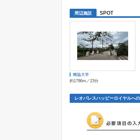
SPOT
周辺施設
獨協大学
約1786m／23分
レオパレスハッピーロイヤルへの