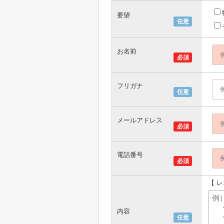
要望
任意
お名前
必須
フリガナ
任意
メールアドレス
必須
電話番号
必須
【 
内容
任意