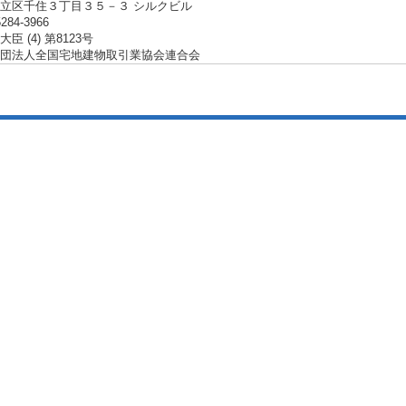
立区千住３丁目３５－３ シルクビル
5284-3966
臣 (4) 第8123号
団法人全国宅地建物取引業協会連合会