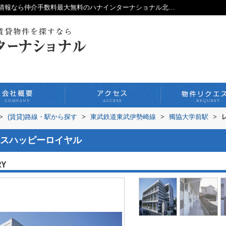
レオパレスハッピーロイヤルの詳細／賃貸情報なら仲介手数料最大無料のハナインターナショナル北千住本店
>
(賃貸)路線・駅から探す
>
東武鉄道東武伊勢崎線
>
獨協大学前駅
>
スハッピーロイヤル
RY