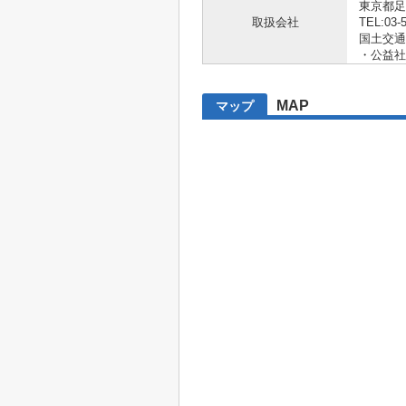
東京都足
取扱会社
TEL:03-
国土交通大
・公益社
MAP
マップ