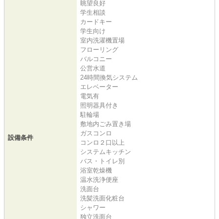
眺望良好
学生相談
カードキー
学生向け
室内洗濯機置場
フローリング
バルコニー
公営水道
24時間換気システム
エレベーター
電気有
照明器具付き
駐輪場
敷地内ごみ置き場
ガスコンロ
設備条件
コンロ２口以上
システムキッチン
バス・トイレ別
浴室乾燥機
温水洗浄便座
洗面台
洗髪洗面化粧台
シャワー
独立洗面台