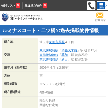
0
0
検討リスト
最近見た物件
お問合せ
ルミナスコート・二ツ橋の過去掲載物件情報
所在地
埼玉県
草加市
花栗
４丁目
東武伊勢崎線
「
獨協大学前
」駅 徒歩12分
交通
東武伊勢崎線
「
草加
」駅 徒歩23分
東武伊勢崎線
「
新田
」駅 徒歩27分
築年月（築年数）
2006年 6月（築20年）
方位
西
種別/構造
マンション/鉄骨造
所在階/階建
4階/4階建
陽当り良好
閑静な住宅地