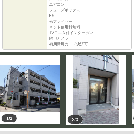
エアコン
シューズボックス
BS
光ファイバー
ネット使用料無料
TVモニタ付インターホン
防犯カメラ
初期費用カード決済可
1/3
2/3