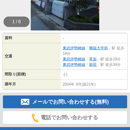
1 / 6
賃料
-
東武伊勢崎線
「
獨協大学前
」駅 徒歩
18分
交通
東武伊勢崎線
「
草加
」駅 徒歩19分
東武伊勢崎線
「
新田
」駅 徒歩34分
間取り(面積)
-(-)
築年月
2004年 9月(築21年)
メールでお問い合わせする(無料)
電話でお問い合わせする