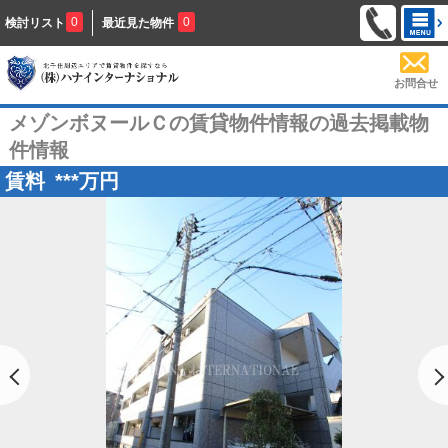
0
0
検討リスト
最近見た物件
お問合せ
メゾンボヌールＣの賃貸物件情報の過去掲載物
件情報
賃料
***
万円