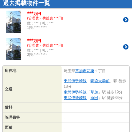
過去掲載物件一覧
***
万円
(管理費・共益費 ***円)
敷：***｜礼：***
1階 / *** / ***
***
万円
(管理費・共益費 ***円)
敷：***｜礼：***
3階 / *** / ***
所在地
埼玉県
草加市
花栗
１丁目
東武伊勢崎線
「
獨協大学前
」駅 徒歩
18分
交通
東武伊勢崎線
「
草加
」駅 徒歩19分
東武伊勢崎線
「
新田
」駅 徒歩34分
賃料
-
管理費等
-
面積
-