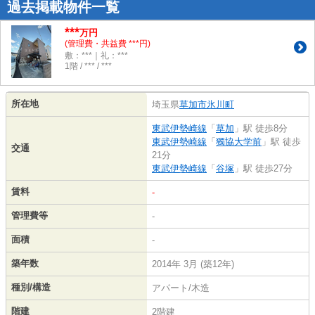
過去掲載物件一覧
***
万円
(管理費・共益費 ***円)
敷：***｜礼：***
1階 / *** / ***
所在地
埼玉県
草加市
氷川町
東武伊勢崎線
「
草加
」駅 徒歩8分
東武伊勢崎線
「
獨協大学前
」駅 徒歩
交通
21分
東武伊勢崎線
「
谷塚
」駅 徒歩27分
賃料
-
管理費等
-
面積
-
築年数
2014年 3月 (築12年)
種別/構造
アパート/木造
階建
2階建