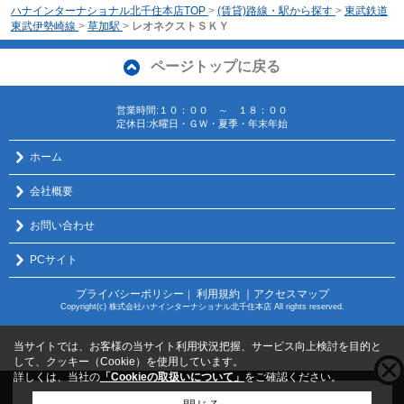
ハナインターナショナル北千住本店TOP
>
(賃貸)路線・駅から探す
>
東武鉄道
東武伊勢崎線
>
草加駅
>
レオネクストＳＫＹ
ページトップに戻る
営業時間:１０：００ ～ １８：００
定休日:水曜日・ＧＷ・夏季・年末年始
ホーム
会社概要
お問い合わせ
PCサイト
プライバシーポリシー
利用規約
｜アクセスマップ
｜
Copyright(c) 株式会社ハナインターナショナル北千住本店 All rights reserved.
当サイトでは、お客様の当サイト利用状況把握、サービス向上検討を目的と
して、クッキー（Cookie）を使用しています。
詳しくは、当社の
「Cookieの取扱いについて」
をご確認ください。
こちらの物件をご覧の方に
お勧めな物件
はこちら