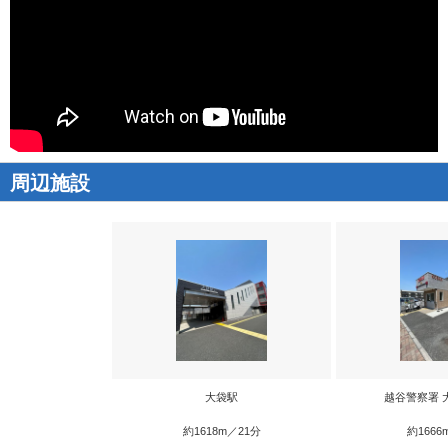
周辺施設
大袋駅
越谷警察署 
約1618m／21分
約1666