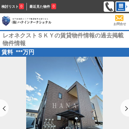
0
0
検討リスト
最近見た物件
お問合せ
レオネクストＳＫＹの賃貸物件情報の過去掲載
物件情報
賃料
***
万円