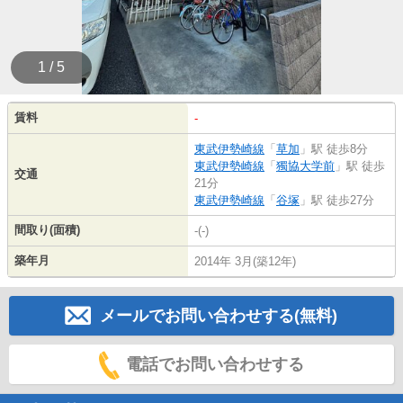
1 / 5
賃料
-
東武伊勢崎線
「
草加
」駅 徒歩8分
東武伊勢崎線
「
獨協大学前
」駅 徒歩
交通
21分
東武伊勢崎線
「
谷塚
」駅 徒歩27分
間取り(面積)
-(-)
築年月
2014年 3月(築12年)
メールでお問い合わせする(無料)
電話でお問い合わせする