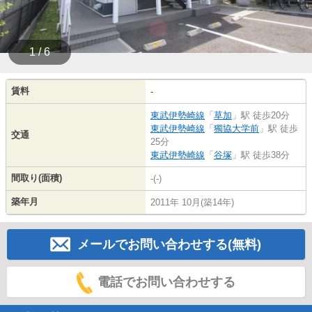
1 / 6
賃料
-
東武伊勢崎線
「
草加
」駅 徒歩20分
東武伊勢崎線
「
獨協大学前
」駅 徒歩
交通
25分
東武伊勢崎線
「
谷塚
」駅 徒歩38分
間取り(面積)
-(-)
築年月
2011年 10月(築14年)
メールでお問い合わせする(無料)
電話でお問い合わせする