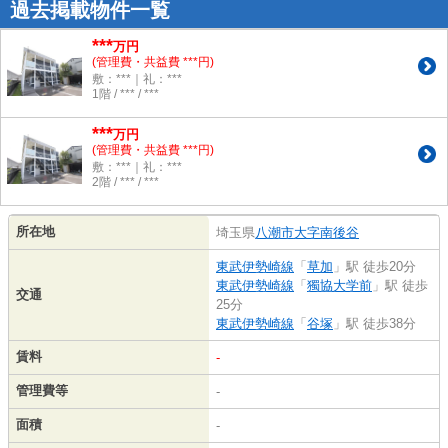
過去掲載物件一覧
***
万円
(管理費・共益費 ***円)
敷：***｜礼：***
1階 / *** / ***
***
万円
(管理費・共益費 ***円)
敷：***｜礼：***
2階 / *** / ***
所在地
埼玉県
八潮市
大字南後谷
東武伊勢崎線
「
草加
」駅 徒歩20分
東武伊勢崎線
「
獨協大学前
」駅 徒歩
交通
25分
東武伊勢崎線
「
谷塚
」駅 徒歩38分
賃料
-
管理費等
-
面積
-