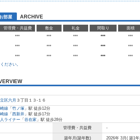
ARCHIVE
たお部屋
管理費・共益費
敷金
礼金
間取り
面積
***
***
***
***
***
***
***
***
***
***
***
***
***
***
***
せください。
VERVIEW
立区
六月
３丁目１３-１６
崎線
「
竹ノ塚
」駅 徒歩12分
崎線
「
西新井
」駅 徒歩17分
人ライナー
「
谷在家
」駅 徒歩28分
管理費・共益費
-
築年月(築年数)
2026年 3月( 築1年