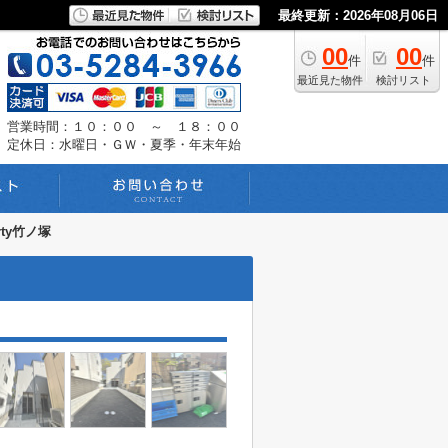
最終更新：2026年08月06日
00
00
件
件
最近見た物件
検討リスト
営業時間：１０：００ ～ １８：００
定休日：水曜日・ＧＷ・夏季・年末年始
rty竹ノ塚