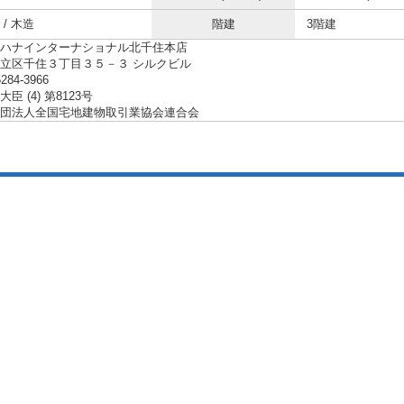
/ 木造
階建
3階建
ハナインターナショナル北千住本店
立区千住３丁目３５－３ シルクビル
5284-3966
臣 (4) 第8123号
団法人全国宅地建物取引業協会連合会