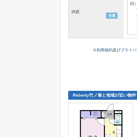
内容
任意
※
利用規約
及び
プライバ
Reberty竹ノ塚と地域が近い物件