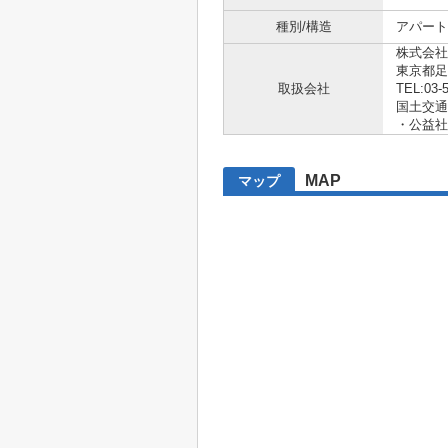
種別/構造
アパート 
株式会社
東京都足
取扱会社
TEL:03-
国土交通大
・公益社
MAP
マップ