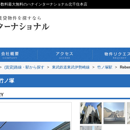
仲介手数料最大無料のハナインターナショナル北千住本店
>
(賃貸)路線・駅から探す
>
東武鉄道東武伊勢崎線
>
竹ノ塚駅
>
Rebe
y竹ノ塚
RY