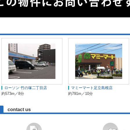
ローソン 竹の塚二丁目店
マミーマート足立島根店
約573m／8分
約791m／10分
contact us