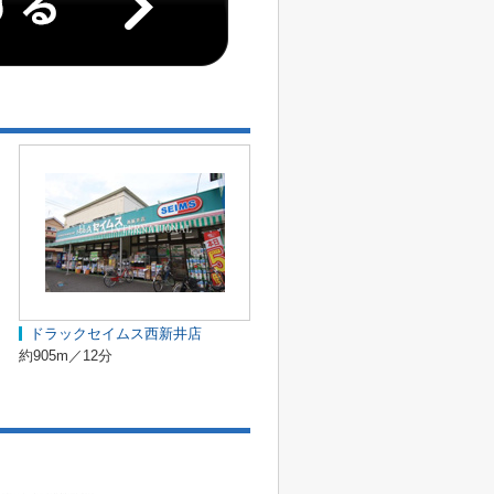
ドラックセイムス西新井店
約905m／12分