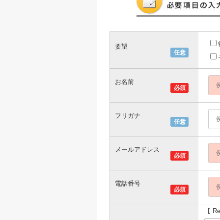
要望
任意
お名前
必須
フリガナ
任意
メールアドレス
必須
電話番号
必須
【 R