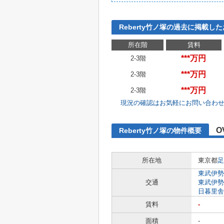
Reberty竹ノ塚の過去に掲載し
所在階
賃料
***万円
2-3階
***万円
2-3階
***万円
2-3階
現況の確認はお気軽にお問い合わ
O
Reberty竹ノ塚の物件概要
所在地
東京都
足
東武伊勢
交通
東武伊勢
日暮里舎
賃料
-
面積
-