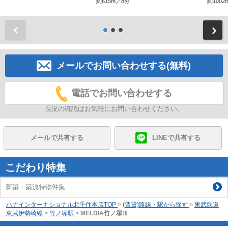
約615m／8分
約1002
前
メールでお問い合わせする(無料)
電話でお問い合わせする
現況の確認はお気軽にお問い合わせください。
メールで共有する
LINEで共有する
こだわり特集
新築・築浅特物件集
ハナインターナショナル北千住本店TOP
>
(賃貸)路線・駅から探す
>
東武鉄道
東武伊勢崎線
>
竹ノ塚駅
>
MELDIA竹ノ塚Ⅲ