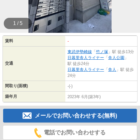
1 / 5
賃料
-
東武伊勢崎線
「
竹ノ塚
」駅 徒歩13分
日暮里舎人ライナー
「
舎人公園
」
交通
駅 徒歩24分
日暮里舎人ライナー
「
舎人
」駅 徒歩
24分
間取り(面積)
-(-)
築年月
2023年 6月(築3年)
メールでお問い合わせする(無料)
電話でお問い合わせする