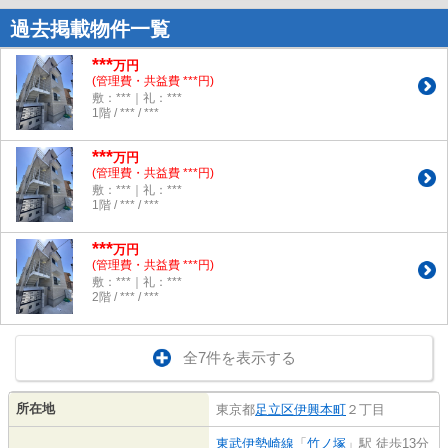
過去掲載物件一覧
***
万円
(管理費・共益費 ***円)
敷：***｜礼：***
1階 / *** / ***
***
万円
(管理費・共益費 ***円)
敷：***｜礼：***
1階 / *** / ***
***
万円
(管理費・共益費 ***円)
敷：***｜礼：***
2階 / *** / ***
全7件を表示する
所在地
東京都
足立区
伊興本町
２丁目
東武伊勢崎線
「
竹ノ塚
」駅 徒歩13分