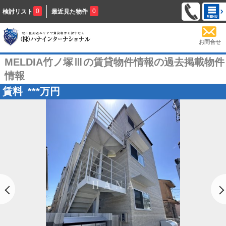
0
0
検討リスト
最近見た物件
お問合せ
MELDIA竹ノ塚Ⅲの賃貸物件情報の過去掲載物件
情報
賃料
***
万円