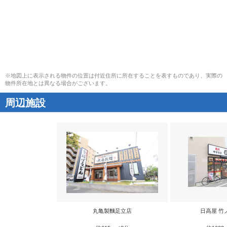
※地図上に表示される物件の位置は付近住所に所在することを表すものであり、実際の
物件所在地とは異なる場合がございます。
周辺施設
丸亀製麵足立店
日高屋 竹