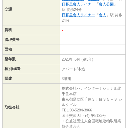
日暮里舎人ライナー
「
舎人公園
」
交通
駅 徒歩24分
日暮里舎人ライナー
「
舎人
」駅 徒歩
24分
賃料
-
管理費等
-
面積
-
築年数
2023年 6月 (築3年)
種別/構造
アパート/木造
階建
3階建
株式会社ハナインターナショナル北
千住本店
東京都足立区千住３丁目３５－３ シ
ルクビル
取扱会社
TEL:03-5284-3966
国土交通大臣 (4) 第8123号
・公益社団法人全国宅地建物取引業
協会連合会