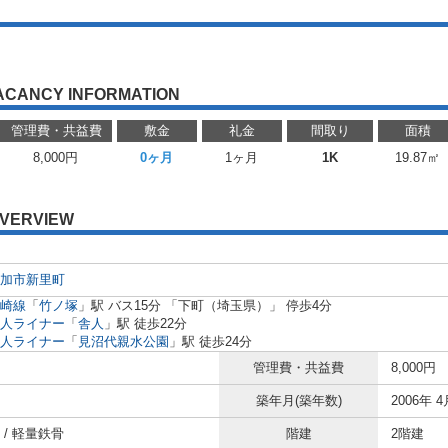
ACANCY INFORMATION
管理費・共益費
敷金
礼金
間取り
面積
8,000円
0ヶ月
1ヶ月
1K
19.87㎡
VERVIEW
加市
新里町
崎線
「
竹ノ塚
」駅 バス15分 「下町（埼玉県）」 停歩4分
人ライナー
「
舎人
」駅 徒歩22分
人ライナー
「
見沼代親水公園
」駅 徒歩24分
管理費・共益費
8,000円
築年月(築年数)
2006年 4
 / 軽量鉄骨
階建
2階建