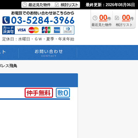
最終更新：2026年08月06日
00
00
件
件
最近見た物件
検討リスト
０
定休日：水曜日・ＧＷ・夏季・年末年始
パレス飛鳥