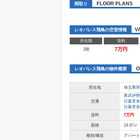
FLOOR PLANS
間取り
V
レオパレス飛鳥の空室情報
所在階
賃料
7万円
2階
O
レオパレス飛鳥の物件概要
所在地
埼玉県
草
東武伊勢
交通
日暮里舎
日暮里舎
賃料
7万円
面積
19.87㎡
種別/構造
アパート