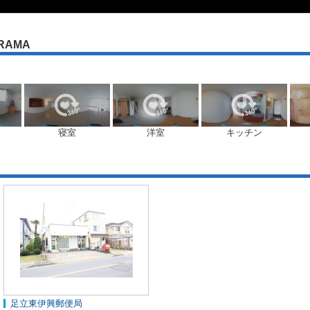
RAMA
寝室
洋室
キッチン
足立東伊興郵便局