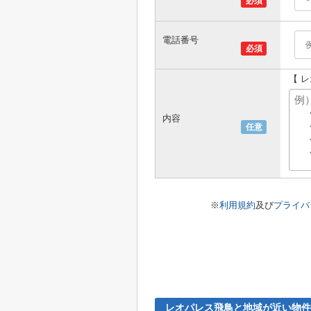
必須
電話番号
必須
【 
内容
任意
※
利用規約
及び
プライバ
レオパレス飛鳥と地域が近い物件