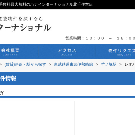
手数料最大無料のハナインターナショナル北千住本店
営業時間：１０：００ ～ １８：０
>
(賃貸)路線・駅から探す
>
東武鉄道東武伊勢崎線
>
竹ノ塚駅
>
レオ
件情報
RY