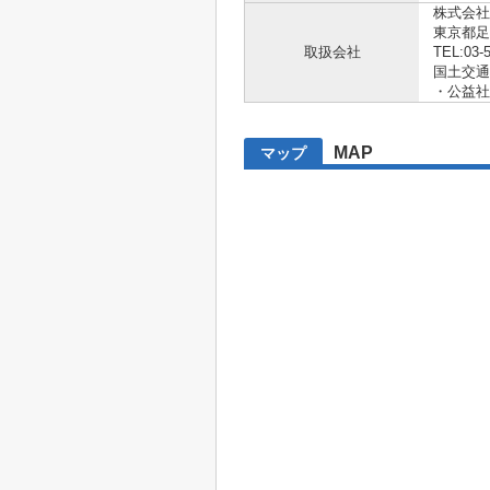
株式会社
東京都足
取扱会社
TEL:03-
国土交通大
・公益社
MAP
マップ