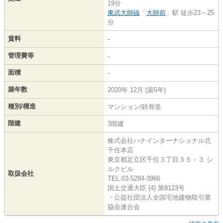
19分
東武大師線
「
大師前
」駅 徒歩23～25
分
賃料
-
管理費等
-
面積
-
築年数
2020年 12月 (築5年)
種別/構造
マンション/鉄骨造
階建
3階建
株式会社ハナインターナショナル北
千住本店
東京都足立区千住３丁目３５－３ シ
ルクビル
取扱会社
TEL:03-5284-3966
国土交通大臣 (4) 第8123号
・公益社団法人全国宅地建物取引業
協会連合会