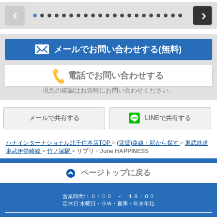
前
メールでお問い合わせする(無料)
電話でお問い合わせする
現況の確認はお気軽にお問い合わせください。
メールで共有する
LINEで共有する
ハナインターナショナル北千住本店TOP
>
(賃貸)路線・駅から探す
>
東武鉄道
東武伊勢崎線
>
竹ノ塚駅
>
リブリ・June HAPPINESS
ページトップに戻る
営業時間:１０：００ ～ １８：００
定休日:水曜日・ＧＷ・夏季・年末年始