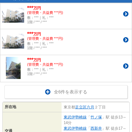
***
万円
(管理費・共益費 ***円)
敷：***｜礼：***
1階 / *** / ***
***
万円
(管理費・共益費 ***円)
敷：***｜礼：***
1階 / *** / ***
***
万円
(管理費・共益費 ***円)
敷：***｜礼：***
1階 / *** / ***
全6件を表示する
所在地
東京都
足立区
六月
２丁目
東武伊勢崎線
「
竹ノ塚
」駅 徒歩13～
14分
東武伊勢崎線
「
西新井
」駅 徒歩17～
交通