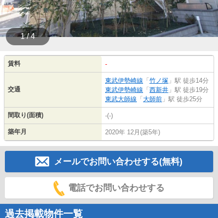
1 / 4
賃料
-
東武伊勢崎線
「
竹ノ塚
」駅 徒歩14分
交通
東武伊勢崎線
「
西新井
」駅 徒歩19分
東武大師線
「
大師前
」駅 徒歩25分
間取り(面積)
-(-)
築年月
2020年 12月(築5年)
メールでお問い合わせする(無料)
電話でお問い合わせする
過去掲載物件一覧