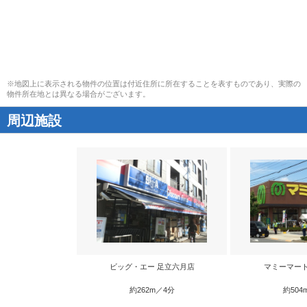
※地図上に表示される物件の位置は付近住所に所在することを表すものであり、実際の
物件所在地とは異なる場合がございます。
周辺施設
ビッグ・エー 足立六月店
マミーマー
約262m／4分
約504