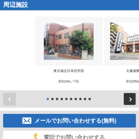
周辺施設
東京城北日本語学院
丸亀製
約514m／7分
約1035
前
メールでお問い合わせする(無料)
電話でお問い合わせする