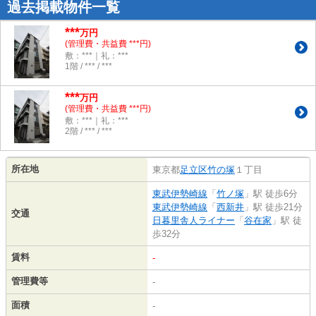
過去掲載物件一覧
***
万円
(管理費・共益費 ***円)
敷：***｜礼：***
1階 / *** / ***
***
万円
(管理費・共益費 ***円)
敷：***｜礼：***
2階 / *** / ***
所在地
東京都
足立区
竹の塚
１丁目
東武伊勢崎線
「
竹ノ塚
」駅 徒歩6分
東武伊勢崎線
「
西新井
」駅 徒歩21分
交通
日暮里舎人ライナー
「
谷在家
」駅 徒
歩32分
賃料
-
管理費等
-
面積
-