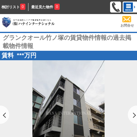
0
0
検討リスト
最近見た物件
お問合せ
グランクオール竹ノ塚の賃貸物件情報の過去掲
載物件情報
賃料
***
万円