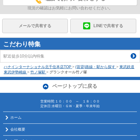
現況の確認はお気軽にお問い合わせください。
メールで共有する
LINEで共有する
こだわり特集
駅近徒歩10分以内特集
ハナインターナショナル北千住本店TOP
>
(賃貸)路線・駅から探す
>
東武鉄道
東武伊勢崎線
>
竹ノ塚駅
>
グランクオール竹ノ塚
ページトップに戻る
営業時間:１０：００ ～ １８：００
定休日:水曜日・ＧＷ・夏季・年末年始
ホーム
会社概要