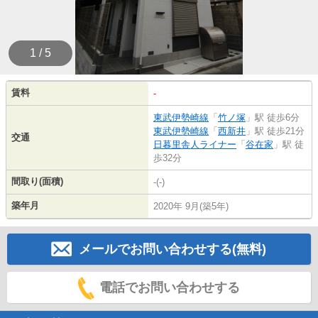
1 / 5
賃料
-
東武伊勢崎線
「
竹ノ塚
」駅 徒歩6分
東武伊勢崎線
「
西新井
」駅 徒歩21分
交通
日暮里舎人ライナー
「
谷在家
」駅 徒
歩32分
間取り(面積)
-(-)
築年月
2020年 9月(築5年)
メールでお問い合わせする(無料)
電話でお問い合わせする