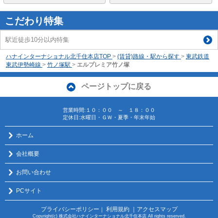
こだわり特集
駅近徒歩10分以内特集
ハナインターナショナル北千住本店TOP
>
(賃貸)路線・駅から探す
>
東武鉄道
東武伊勢崎線
>
竹ノ塚駅
>
エルプレミア竹ノ塚
ページトップに戻る
営業時間:１０：００ ～ １８：００
定休日:水曜日・ＧＷ・夏季・年末年始
ホーム
会社概要
お問い合わせ
PCサイト
プライバシーポリシー
利用規約
｜アクセスマップ
｜
Copyright(c) 株式会社ハナインターナショナル北千住本店 All rights reserved.