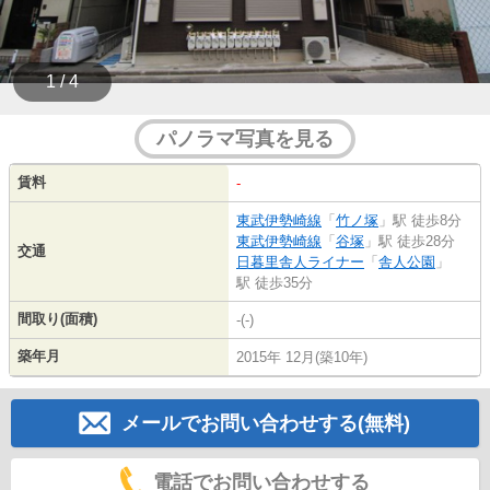
1 / 4
パノラマ写真を見る
賃料
-
東武伊勢崎線
「
竹ノ塚
」駅 徒歩8分
東武伊勢崎線
「
谷塚
」駅 徒歩28分
交通
日暮里舎人ライナー
「
舎人公園
」
駅 徒歩35分
間取り(面積)
-(-)
築年月
2015年 12月(築10年)
メールでお問い合わせする(無料)
電話でお問い合わせする