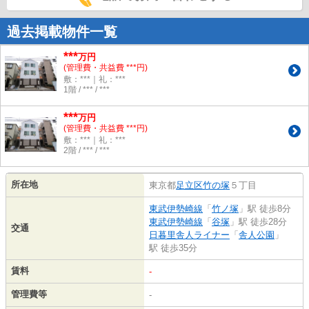
過去掲載物件一覧
***
万円
(管理費・共益費 ***円)
敷：***｜礼：***
1階 / *** / ***
***
万円
(管理費・共益費 ***円)
敷：***｜礼：***
2階 / *** / ***
所在地
東京都
足立区
竹の塚
５丁目
東武伊勢崎線
「
竹ノ塚
」駅 徒歩8分
東武伊勢崎線
「
谷塚
」駅 徒歩28分
交通
日暮里舎人ライナー
「
舎人公園
」
駅 徒歩35分
賃料
-
管理費等
-