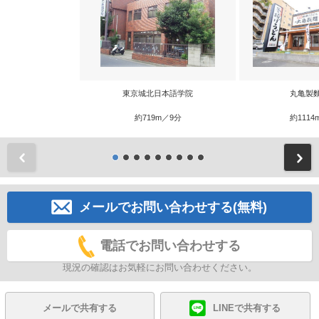
東京城北日本語学院
丸亀製
約719m／9分
約1114
前
メールでお問い合わせする(無料)
電話でお問い合わせする
現況の確認はお気軽にお問い合わせください。
メールで共有する
LINEで共有する