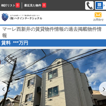
0
0
検討リスト
最近見た物件
お問合せ
マーレ西新井の賃貸物件情報の過去掲載物件情
報
賃料
***
万円