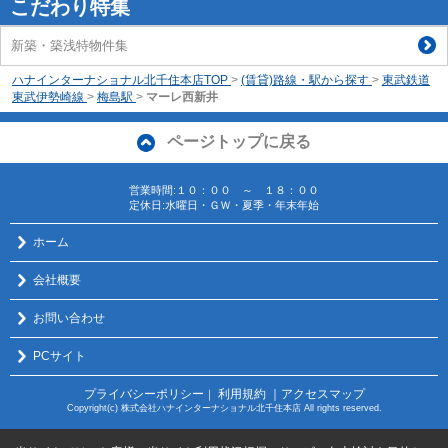
こだわり特集
新築・築浅特物件集
ハナインターナショナル北千住本店TOP
>
(賃貸)路線・駅から探す
>
東武鉄道
東武伊勢崎線
>
梅島駅
>
マーレ西新井
ページトップに戻る
営業時間:１０：００ ～ １８：００
定休日:水曜日・ＧＷ・夏季・年末年始
ホーム
会社概要
お問い合わせ
PCサイト
プライバシーポリシー
利用規約
｜アクセスマップ
｜
Copyright(c) 株式会社ハナインターナショナル北千住本店 All rights reserved.