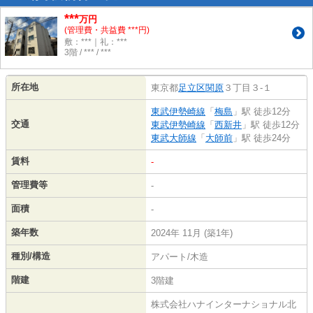
***
万円
(管理費・共益費 ***円)
敷：***｜礼：***
3階 / *** / ***
所在地
東京都
足立区
関原
３丁目３-１
東武伊勢崎線
「
梅島
」駅 徒歩12分
交通
東武伊勢崎線
「
西新井
」駅 徒歩12分
東武大師線
「
大師前
」駅 徒歩24分
賃料
-
管理費等
-
面積
-
築年数
2024年 11月 (築1年)
種別/構造
アパート/木造
階建
3階建
株式会社ハナインターナショナル北