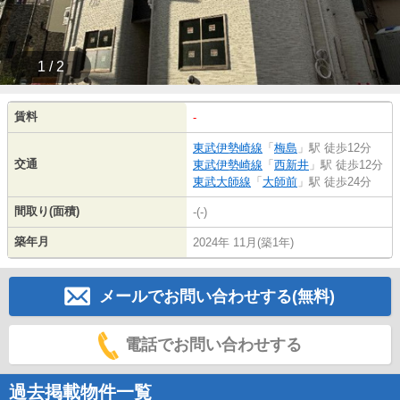
1 / 2
賃料
-
東武伊勢崎線
「
梅島
」駅 徒歩12分
交通
東武伊勢崎線
「
西新井
」駅 徒歩12分
東武大師線
「
大師前
」駅 徒歩24分
間取り(面積)
-(-)
築年月
2024年 11月(築1年)
メールでお問い合わせする(無料)
電話でお問い合わせする
過去掲載物件一覧