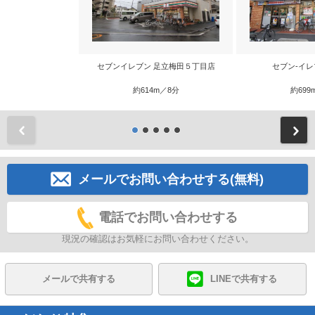
セブンイレブン 足立梅田５丁目店
セブン‐イレ
約614m／8分
約699
前
メールでお問い合わせする(無料)
電話でお問い合わせする
現況の確認はお気軽にお問い合わせください。
メールで共有する
LINEで共有する