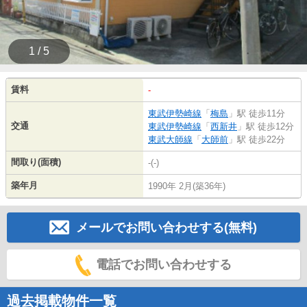
1 / 5
賃料
-
東武伊勢崎線
「
梅島
」駅 徒歩11分
交通
東武伊勢崎線
「
西新井
」駅 徒歩12分
東武大師線
「
大師前
」駅 徒歩22分
間取り(面積)
-(-)
築年月
1990年 2月(築36年)
メールでお問い合わせする(無料)
電話でお問い合わせする
過去掲載物件一覧