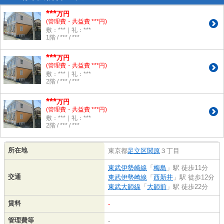
***
万円
(管理費・共益費 ***円)
敷：***｜礼：***
1階 / *** / ***
***
万円
(管理費・共益費 ***円)
敷：***｜礼：***
2階 / *** / ***
***
万円
(管理費・共益費 ***円)
敷：***｜礼：***
2階 / *** / ***
所在地
東京都
足立区
関原
３丁目
東武伊勢崎線
「
梅島
」駅 徒歩11分
交通
東武伊勢崎線
「
西新井
」駅 徒歩12分
東武大師線
「
大師前
」駅 徒歩22分
賃料
-
管理費等
-