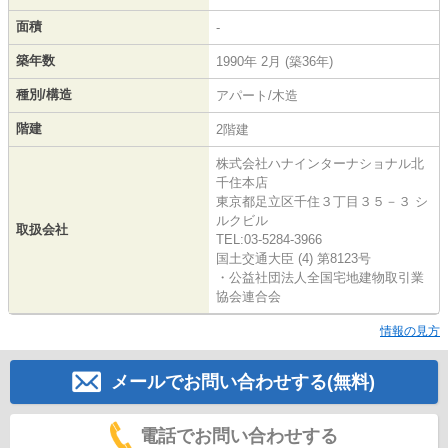
面積
-
築年数
1990年 2月 (築36年)
種別/構造
アパート/木造
階建
2階建
株式会社ハナインターナショナル北
千住本店
東京都足立区千住３丁目３５－３ シ
ルクビル
取扱会社
TEL:03-5284-3966
国土交通大臣 (4) 第8123号
・公益社団法人全国宅地建物取引業
協会連合会
情報の見方
メールでお問い合わせする(無料)
電話でお問い合わせする