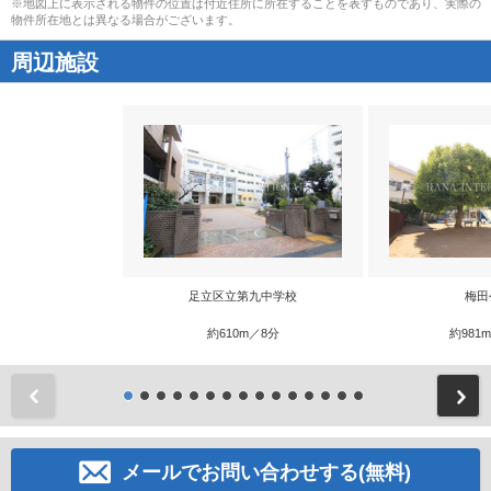
※地図上に表示される物件の位置は付近住所に所在することを表すものであり、実際の
物件所在地とは異なる場合がございます。
周辺施設
足立区立第九中学校
梅田
約610m／8分
約981
前
メールでお問い合わせする(無料)