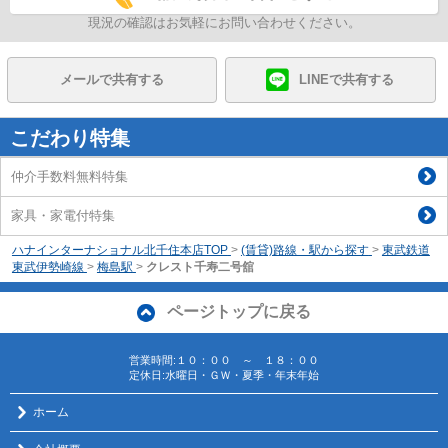
現況の確認はお気軽にお問い合わせください。
メールで共有する
LINEで共有する
こだわり特集
仲介手数料無料特集
家具・家電付特集
ハナインターナショナル北千住本店TOP
>
(賃貸)路線・駅から探す
>
東武鉄道
東武伊勢崎線
>
梅島駅
>
クレスト千寿二号舘
ページトップに戻る
営業時間:１０：００ ～ １８：００
定休日:水曜日・ＧＷ・夏季・年末年始
ホーム