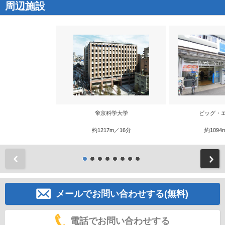
周辺施設
帝京科学大学
ビッグ・
約1217m／16分
約1094
前
メールでお問い合わせする(無料)
電話でお問い合わせする