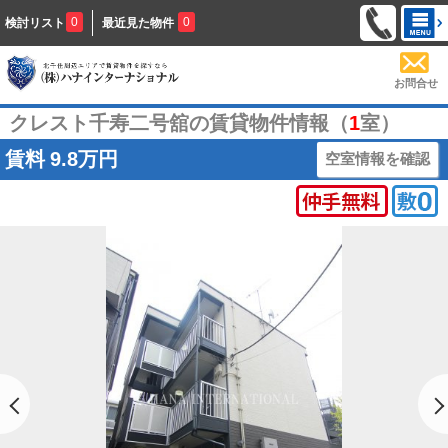
0
0
検討リスト
最近見た物件
お問合せ
クレスト千寿二号舘の賃貸物件情報（
1
室）
賃料
9.8万円
空室情報を確認