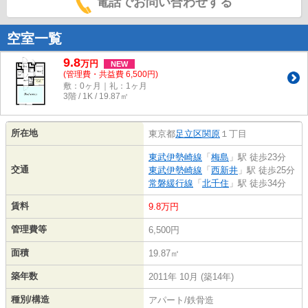
電話でお問い合わせする
空室一覧
9.8
万
円
NEW
(管理費・共益費 6,500円)
敷：0ヶ月｜礼：1ヶ月
3階 / 1K / 19.87㎡
所在地
東京都
足立区
関原
１丁目
東武伊勢崎線
「
梅島
」駅 徒歩23分
交通
東武伊勢崎線
「
西新井
」駅 徒歩25分
常磐緩行線
「
北千住
」駅 徒歩34分
賃料
9.8万円
管理費等
6,500円
面積
19.87㎡
築年数
2011年 10月 (築14年)
種別/構造
アパート/鉄骨造