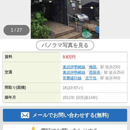
1 / 27
パノラマ写真を見る
賃料
9.8万円
東武伊勢崎線
「
梅島
」駅 徒歩23分
交通
東武伊勢崎線
「
西新井
」駅 徒歩25分
常磐緩行線
「
北千住
」駅 徒歩34分
間取り(面積)
1K(19.87㎡)
築年月
2011年 10月(築14年)
メールでお問い合わせする(無料)