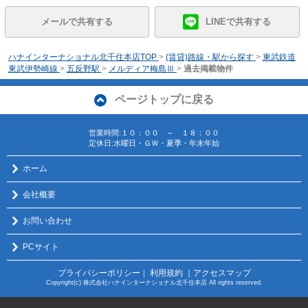
メールで共有する
LINEで共有する
ハナインターナショナル北千住本店TOP
>
(賃貸)路線・駅から探す
>
東武鉄道
東武伊勢崎線
>
五反野駅
>
メルディア梅島Ⅲ
>
過去掲載物件
ページトップに戻る
営業時間:１０：００ ～ １８：００
定休日:水曜日・ＧＷ・夏季・年末年始
ホーム
会社概要
お問い合わせ
PCサイト
プライバシーポリシー
利用規約
｜アクセスマップ
｜
Copyright(c) 株式会社ハナインターナショナル北千住本店 All rights reserved.