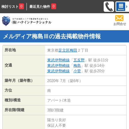
0
0
検討リスト
最近見た物件
お問合せ
メルディア梅島Ⅲの過去掲載物件情報
所在地
東京都
足立区
梅田
２丁目
東武伊勢崎線
「
五反野
」駅 徒歩11分
交通
東武伊勢崎線
「
梅島
」駅 徒歩14分
東武伊勢崎線
「
小菅
」駅 徒歩20分
築年月（築年数）
2020年 7月（築6年）
方位
南
種別/構造
アパート/木造
所在階/階建
3階/3階建
陽当り良好
保証人不要