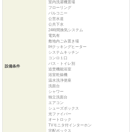
室内洗濯機置場
フローリング
バルコニー
公営水道
公共下水
24時間換気システム
電気有
敷地内ごみ置き場
IHクッキングヒーター
システムキッチン
コンロ１口
バス・トイレ別
設備条件
追焚機能浴室
浴室乾燥機
温水洗浄便座
洗面台
シャワー
独立洗面台
エアコン
シューズボックス
光ファイバー
オートロック
TVモニタ付インターホン
宅配ボックス