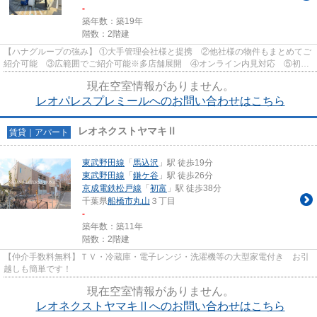
-
築年数：築19年
階数：2階建
【ハナグループの強み】 ①大手管理会社様と提携 ②他社様の物件もまとめてご
紹介可能 ③広範囲でご紹介可能※多店舗展開 ④オンライン内見対応 ⑤初期
費用クレジット決済対応 【お部屋...
現在空室情報がありません。
レオパレスプレミールへのお問い合わせはこちら
レオネクストヤマキⅡ
賃貸｜アパート
東武野田線
「
馬込沢
」駅 徒歩19分
東武野田線
「
鎌ケ谷
」駅 徒歩26分
京成電鉄松戸線
「
初富
」駅 徒歩38分
千葉県
船橋市
丸山
３丁目
-
築年数：築11年
階数：2階建
【仲介手数料無料】ＴＶ・冷蔵庫・電子レンジ・洗濯機等の大型家電付き お引
越しも簡単です！
現在空室情報がありません。
レオネクストヤマキⅡへのお問い合わせはこちら