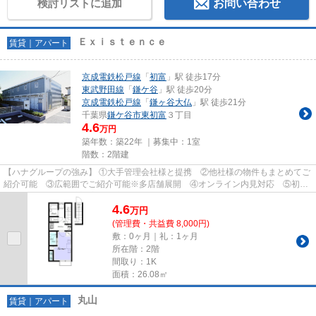
検討リストに追加
お問い合わせ
Ｅｘｉｓｔｅｎｃｅ
賃貸｜アパート
京成電鉄松戸線
「
初富
」駅 徒歩17分
東武野田線
「
鎌ケ谷
」駅 徒歩20分
京成電鉄松戸線
「
鎌ヶ谷大仏
」駅 徒歩21分
千葉県
鎌ケ谷市
東初富
３丁目
4.6
万円
築年数：築22年 ｜募集中：
1室
階数：2階建
【ハナグループの強み】 ①大手管理会社様と提携 ②他社様の物件もまとめてご
紹介可能 ③広範囲でご紹介可能※多店舗展開 ④オンライン内見対応 ⑤初期
費用クレジット決済対応 【お部屋...
4.6
万
円
(管理費・共益費 8,000円)
敷：0ヶ月｜礼：1ヶ月
所在階：2階
間取り：1K
面積：26.08㎡
丸山
賃貸｜アパート