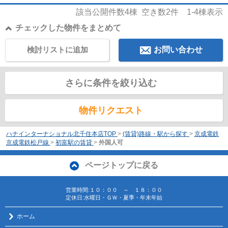
該当公開件数
4
棟 空き数
2
件
1-4
棟表示
チェックした物件をまとめて
検討リストに追加
お問い合わせ
さらに条件を絞り込む
物件リクエスト
ハナインターナショナル北千住本店TOP
>
(賃貸)路線・駅から探す
>
京成電鉄
京成電鉄松戸線
>
初富駅の賃貸
>
外国人可
ページトップに戻る
営業時間:１０：００ ～ １８：００
定休日:水曜日・ＧＷ・夏季・年末年始
ホーム