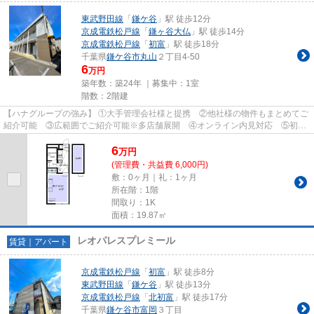
東武野田線
「
鎌ケ谷
」駅 徒歩12分
京成電鉄松戸線
「
鎌ヶ谷大仏
」駅 徒歩14分
京成電鉄松戸線
「
初富
」駅 徒歩18分
千葉県
鎌ケ谷市
丸山
２丁目4-50
6
万円
築年数：築24年 ｜募集中：
1室
階数：2階建
【ハナグループの強み】 ①大手管理会社様と提携 ②他社様の物件もまとめてご
紹介可能 ③広範囲でご紹介可能※多店舗展開 ④オンライン内見対応 ⑤初期
費用クレジット決済対応 【お部屋...
6
万
円
(管理費・共益費 6,000円)
敷：0ヶ月｜礼：1ヶ月
所在階：1階
間取り：1K
面積：19.87㎡
レオパレスプレミール
賃貸｜アパート
京成電鉄松戸線
「
初富
」駅 徒歩8分
東武野田線
「
鎌ケ谷
」駅 徒歩13分
京成電鉄松戸線
「
北初富
」駅 徒歩17分
千葉県
鎌ケ谷市
富岡
３丁目