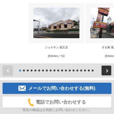
ジョナサン 柴又店
すき家 
約504m／7分
約541
前
メールでお問い合わせする(無料)
電話でお問い合わせする
現況の確認はお気軽にお問い合わせください。