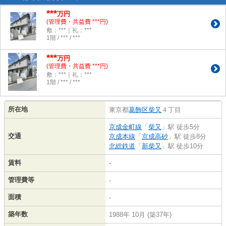
***
万円
(管理費・共益費 ***円)
敷：***｜礼：***
1階 / *** / ***
***
万円
(管理費・共益費 ***円)
敷：***｜礼：***
1階 / *** / ***
所在地
東京都
葛飾区
柴又
４丁目
京成金町線
「
柴又
」駅 徒歩5分
交通
京成本線
「
京成高砂
」駅 徒歩8分
北総鉄道
「
新柴又
」駅 徒歩10分
賃料
-
管理費等
-
面積
-
築年数
1988年 10月 (築37年)