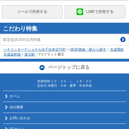
メールで共有する
LINEで共有する
こだわり特集
駅近徒歩10分以内特集
ハナインターナショナル北千住本店TOP
>
(賃貸)路線・駅から探す
>
京成電鉄
京成金町線
>
柴又駅
>
T'sフラット柴又
ページトップに戻る
営業時間:１０：００ ～ １８：００
定休日:水曜日・ＧＷ・夏季・年末年始
ホーム
会社概要
お問い合わせ
PCサイト