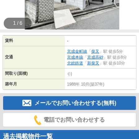
1 / 6
賃料
-
京成金町線
「
柴又
」駅 徒歩5分
交通
京成本線
「
京成高砂
」駅 徒歩8分
北総鉄道
「
新柴又
」駅 徒歩10分
間取り(面積)
-(-)
築年月
1988年 10月(築37年)
メールでお問い合わせする(無料)
電話でお問い合わせする
過去掲載物件一覧