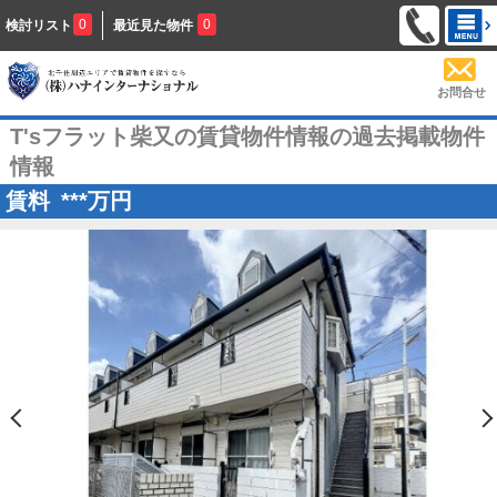
0
0
検討リスト
最近見た物件
お問合せ
T'sフラット柴又の賃貸物件情報の過去掲載物件
情報
賃料
***
万円