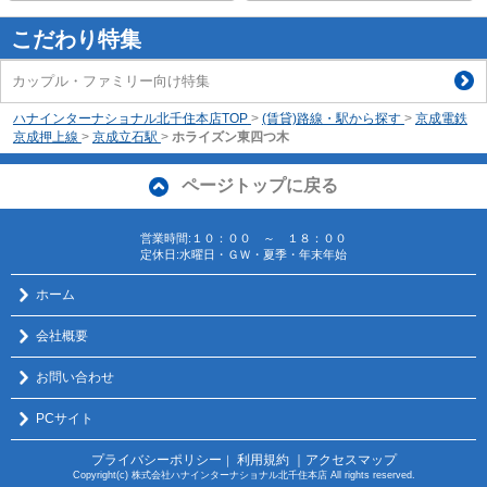
こだわり特集
カップル・ファミリー向け特集
ハナインターナショナル北千住本店TOP
>
(賃貸)路線・駅から探す
>
京成電鉄
京成押上線
>
京成立石駅
>
ホライズン東四つ木
ページトップに戻る
営業時間:１０：００ ～ １８：００
定休日:水曜日・ＧＷ・夏季・年末年始
ホーム
会社概要
お問い合わせ
PCサイト
プライバシーポリシー
利用規約
｜アクセスマップ
｜
Copyright(c) 株式会社ハナインターナショナル北千住本店 All rights reserved.