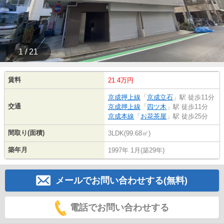
1 / 21
賃料
21.4万円
京成押上線
「
京成立石
」駅 徒歩11分
交通
京成押上線
「
四ツ木
」駅 徒歩11分
京成本線
「
お花茶屋
」駅 徒歩25分
間取り(面積)
3LDK(99.68㎡)
築年月
1997年 1月(築29年)
メールでお問い合わせする(無料)
電話でお問い合わせする