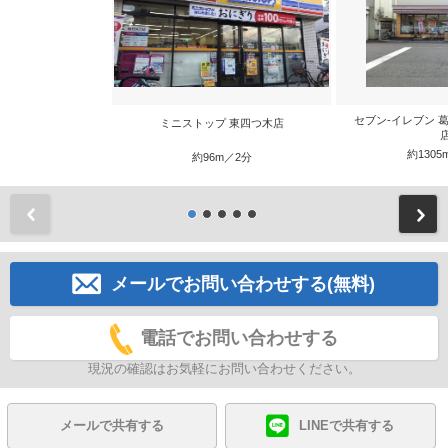
セブン-イレブン 
ミニストップ 東四つ木店
約1305
約96m／2分
前
メールでお問い合わせする(無料)
電話でお問い合わせする
現況の確認はお気軽にお問い合わせください。
メールで共有する
LINEで共有する