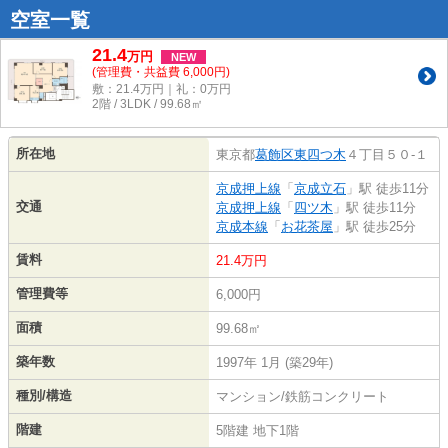
空室一覧
21.4
万
円
NEW
(管理費・共益費 6,000円)
敷：21.4万円｜礼：0万円
2階 / 3LDK / 99.68㎡
所在地
東京都
葛飾区
東四つ木
４丁目５０-１
京成押上線
「
京成立石
」駅 徒歩11分
交通
京成押上線
「
四ツ木
」駅 徒歩11分
京成本線
「
お花茶屋
」駅 徒歩25分
賃料
21.4万円
管理費等
6,000円
面積
99.68㎡
築年数
1997年 1月 (築29年)
種別/構造
マンション/鉄筋コンクリート
階建
5階建 地下1階