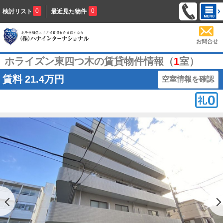
0
0
検討リスト
最近見た物件
お問合せ
ホライズン東四つ木の賃貸物件情報（
1
室）
賃料
21.4万円
空室情報を確認