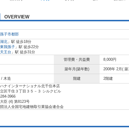
OVERVIEW
孫子市
都部
湖北
」駅 徒歩18分
東我孫子
」駅 徒歩22分
天王台
」駅 徒歩31分
管理費・共益費
8,000円
築年月(築年数)
2008年 2月( 築
/ 木造
階建
2階建
ハナインターナショナル北千住本店
立区千住３丁目３５－３ シルクビル
5284-3966
臣 (4) 第8123号
団法人全国宅地建物取引業協会連合会