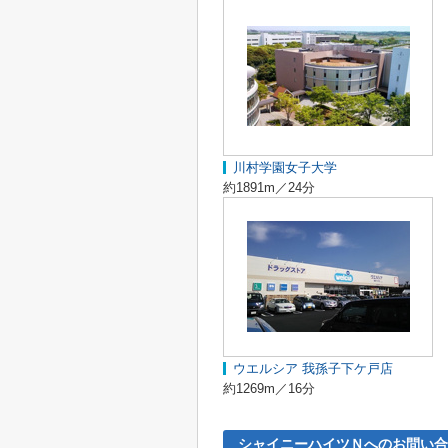
川村学園女子大学
約1891m／24分
ウエルシア 我孫子下ケ戸店
約1269m／16分
シャイニーハイツＮへのお問い合