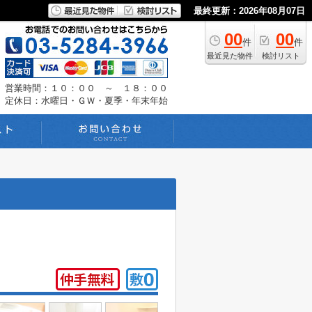
最終更新：2026年08月07日
00
00
件
件
最近見た物件
検討リスト
営業時間：１０：００ ～ １８：００
定休日：水曜日・ＧＷ・夏季・年末年始