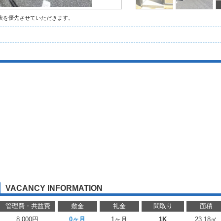
状を優先させていただきます。
VACANCY INFORMATION
管理費・共益費
敷金
礼金
間取り
面積
8,000円
0ヶ月
1ヶ月
1K
23.18㎡