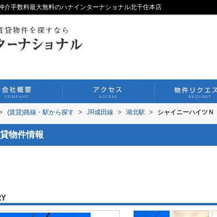
仲介手数料最大無料のハナインターナショナル北千住本店
>
(賃貸)路線・駅から探す
>
JR成田線
>
湖北駅
>
シャイニーハイツＮ
貸物件情報
RY