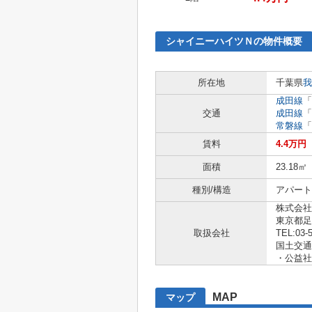
シャイニーハイツＮの物件概要
所在地
千葉県
我
成田線
「
交通
成田線
「
常磐線
「
賃料
4.4万円
面積
23.18㎡
種別/構造
アパート 
株式会社
東京都足
取扱会社
TEL:03-
国土交通大
・公益社
MAP
マップ