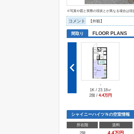
※写真や図と実際の現状とが異なる場合は現
コメント
【外観】
FLOOR PLANS
間取り
-
1K / 23.18㎡
2階 /
4.4万円
シャイニーハイツＮの空室情報
所在階
賃料
4.4万円
2階