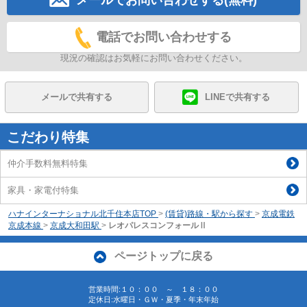
電話でお問い合わせする
現況の確認はお気軽にお問い合わせください。
メールで共有する
LINEで共有する
こだわり特集
仲介手数料無料特集
家具・家電付特集
ハナインターナショナル北千住本店TOP
>
(賃貸)路線・駅から探す
>
京成電鉄
京成本線
>
京成大和田駅
>
レオパレスコンフォールⅡ
ページトップに戻る
営業時間:１０：００ ～ １８：００
定休日:水曜日・ＧＷ・夏季・年末年始