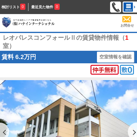
0
0
検討リスト
最近見た物件
お問合せ
レオパレスコンフォールⅡの賃貸物件情報（
1
室）
賃料
6.2万円
空室情報を確認