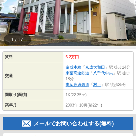
1 / 17
賃料
6.2万円
京成本線
「
京成大和田
」駅 徒歩14分
東葉高速鉄道
「
八千代中央
」駅 徒歩
交通
18分
東葉高速鉄道
「
村上
」駅 徒歩25分
間取り(面積)
1K(22.35㎡)
築年月
2003年 10月(築22年)
メールでお問い合わせする(無料)