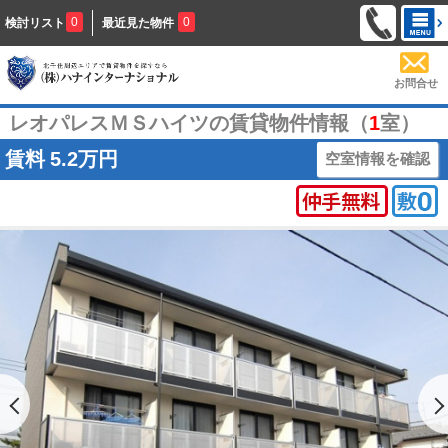
0
0
検討リスト
最近見た物件
お問合せ
レオパレスＭＳハイツの賃貸物件情報（
1
室）
賃料
5.2万円
空室情報を確認