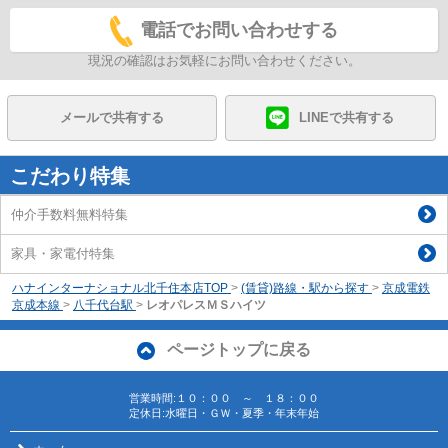
電話でお問い合わせする
現況の確認はお気軽にお問い合わせください。
メールで共有する
LINEで共有する
こだわり特集
仲介手数料無料特集
家具・家電付特集
ハナインターナショナル北千住本店TOP
>
(賃貸)路線・駅から探す
>
京成電鉄
京成本線
>
八千代台駅
>
レオパレスＭＳハイツ
ページトップに戻る
営業時間:１０：００ ～ １８：００
定休日:水曜日・ＧＷ・夏季・年末年始