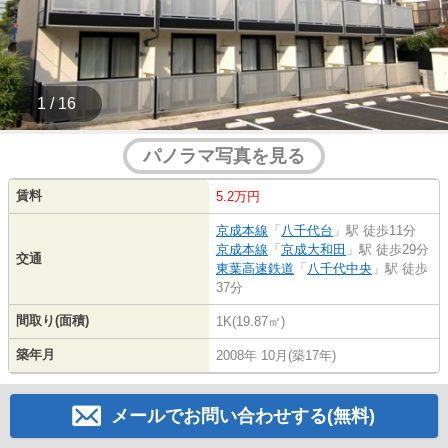
1 / 16
パノラマ写真を見る
賃料
5.2万円
京成本線
「
八千代台
」駅 徒歩11分
京成本線
「
京成大和田
」駅 徒歩29分
交通
東葉高速鉄道
「
八千代中央
」駅 徒歩
37分
間取り(面積)
1K(19.87㎡)
築年月
2008年 10月(築17年)
メールでお問い合わせする(無料)