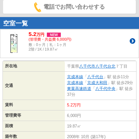
電話でお問い合わせする
空室一覧
5.2
万
円
NEW
(管理費・共益費 6,000円)
敷：0ヶ月｜礼：1ヶ月
2階 / 1K / 19.87㎡
所在地
千葉県
八千代市
八千代台北
７丁目
京成本線
「
八千代台
」駅 徒歩11分
京成本線
「
京成大和田
」駅 徒歩29分
交通
東葉高速鉄道
「
八千代中央
」駅 徒歩
37分
賃料
5.2万円
管理費等
6,000円
面積
19.87㎡
築年数
2008年 10月 (築17年)