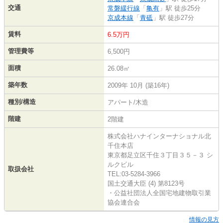
交通
常磐緩行線
「
亀有
」駅 徒歩25分
京成本線
「
青砥
」駅 徒歩27分
賃料
6.5万円
管理費等
6,500円
面積
26.08㎡
築年数
2009年 10月 (築16年)
種別/構造
アパート/木造
階建
2階建
株式会社ハナインターナショナル北
千住本店
東京都足立区千住３丁目３５－３ シ
ルクビル
取扱会社
TEL:03-5284-3966
国土交通大臣 (4) 第8123号
・公益社団法人全国宅地建物取引業
協会連合会
情報の見方