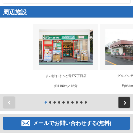
周辺施設
まいばすけっと青戸7丁目店
グルメシテ
約1190m／15分
約934
前
メールでお問い合わせする(無料)