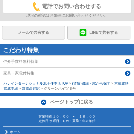
電話でお問い合わせする
現況の確認はお気軽にお問い合わせください。
メールで共有する
LINEで共有する
こだわり特集
仲介手数料無料特集
家具・家電付特集
ハナインターナショナル北千住本店TOP
>
(賃貸)路線・駅から探す
>
京成電鉄
京成本線
>
京成高砂駅
>
グリーンハイツ３号
ページトップに戻る
営業時間:１０：００ ～ １８：００
定休日:水曜日・ＧＷ・夏季・年末年始
ホーム