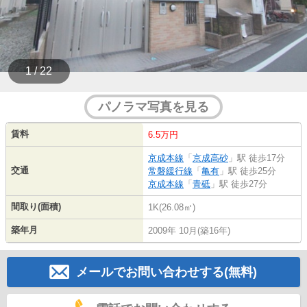
1 / 22
パノラマ写真を見る
賃料
6.5万円
京成本線
「
京成高砂
」駅 徒歩17分
交通
常磐緩行線
「
亀有
」駅 徒歩25分
京成本線
「
青砥
」駅 徒歩27分
間取り(面積)
1K(26.08㎡)
築年月
2009年 10月(築16年)
メールでお問い合わせする(無料)