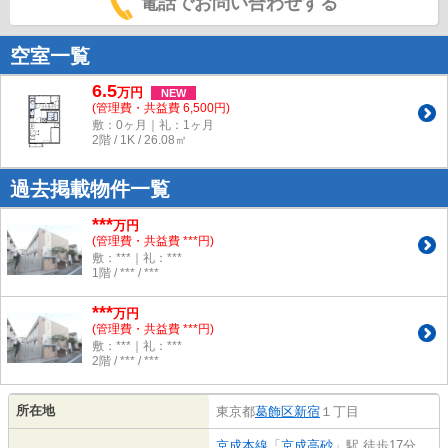
電話でお問い合わせする
空室一覧
6.5
万
円
NEW
(管理費・共益費 6,500円)
敷：0ヶ月｜礼：1ヶ月
2階 / 1K / 26.08㎡
過去掲載物件一覧
***
万円
(管理費・共益費 ***円)
敷：***｜礼：***
1階 / *** / ***
***
万円
(管理費・共益費 ***円)
敷：***｜礼：***
2階 / *** / ***
所在地
東京都
葛飾区
新宿
１丁目
京成本線
「
京成高砂
」駅 徒歩17分