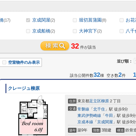
橋
京成関屋
堀切菖蒲園
お花
(17)
(2)
(8)
京成船橋
大神宮下
八千
(2)
(2)
32
件が該当
並び順：
空室物件のみ表示
32
2
1-
該当公開件数
棟 空き数
件
クレージュ柳原
東京都
足立区
柳原
２丁目
住所
交通
常磐線
「
北千住
」駅 徒歩9分
東武伊勢崎線
「
牛田
」駅 徒歩9分
京成本線
「
京成関屋
」駅 徒歩9分
築9年
3階建
鉄骨
築年
階数
構造