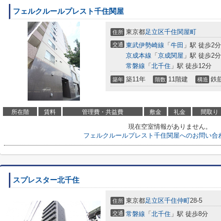
フェルクルールプレスト千住関屋
東京都
足立区
千住関屋町
住所
交通
東武伊勢崎線
「
牛田
」駅 徒歩2分
京成本線
「
京成関屋
」駅 徒歩2分
常磐線
「
北千住
」駅 徒歩12分
築11年
11階建
鉄
築年
階数
構造
所在階
賃料
管理費・共益費
敷金
礼金
間取り
現在空室情報がありません。
フェルクルールプレスト千住関屋へのお問い合
スプレスター北千住
東京都
足立区
千住仲町
28-5
住所
交通
常磐線
「
北千住
」駅 徒歩8分