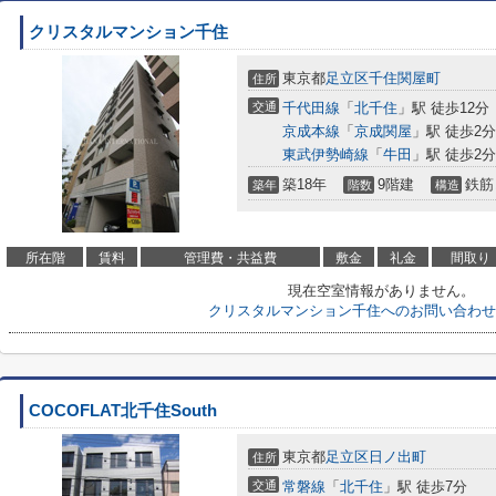
クリスタルマンション千住
東京都
足立区
千住関屋町
住所
交通
千代田線
「
北千住
」駅 徒歩12分
京成本線
「
京成関屋
」駅 徒歩2分
東武伊勢崎線
「
牛田
」駅 徒歩2分
築18年
9階建
鉄筋
築年
階数
構造
所在階
賃料
管理費・共益費
敷金
礼金
間取り
現在空室情報がありません。
クリスタルマンション千住へのお問い合わせ
COCOFLAT北千住South
東京都
足立区
日ノ出町
住所
交通
常磐線
「
北千住
」駅 徒歩7分