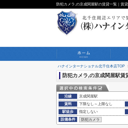
ハナインターナショナル北千住本店TOP
防犯カメラ,の京成関屋駅賃
沿線
京成関屋駅
賃料
下限なし～上限なし
駅徒歩
指定しない
設備条件
防犯カメラ