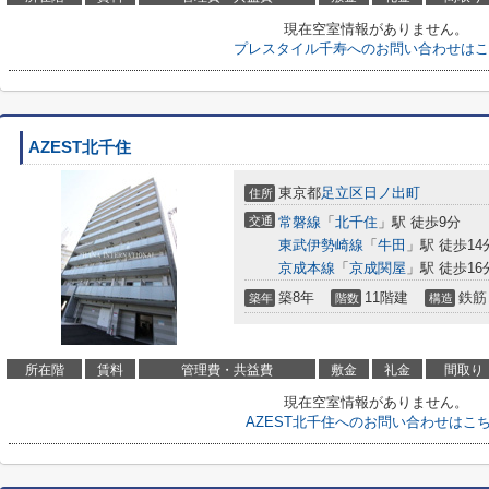
現在空室情報がありません。
プレスタイル千寿へのお問い合わせはこ
AZEST北千住
東京都
足立区
日ノ出町
住所
交通
常磐線
「
北千住
」駅 徒歩9分
東武伊勢崎線
「
牛田
」駅 徒歩14
京成本線
「
京成関屋
」駅 徒歩16
築8年
11階建
鉄筋
築年
階数
構造
所在階
賃料
管理費・共益費
敷金
礼金
間取り
現在空室情報がありません。
AZEST北千住へのお問い合わせはこ