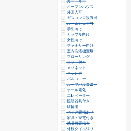
カードキー
オープンハウス
外国人可
ガスコンロ設置可
ルームシェア可
学生向け
カップル向け
女性向け
ファミリー向け
室内洗濯機置場
フローリング
ロフト付き
メゾネット
ベランダ
バルコニー
ルーフバルコニー
オール電化
エレベーター
照明器具付き
駐輪場
バイク置場あり
家具・家電付き
洗濯機置場有
外観タイル張り