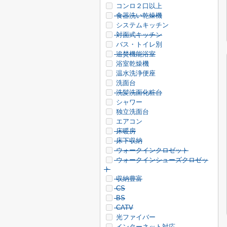
コンロ２口以上
食器洗い乾燥機
システムキッチン
対面式キッチン
バス・トイレ別
追焚機能浴室
浴室乾燥機
温水洗浄便座
洗面台
洗髪洗面化粧台
シャワー
独立洗面台
エアコン
床暖房
床下収納
ウォークインクロゼット
ウォークインシューズクロゼッ
ト
収納豊富
CS
BS
CATV
光ファイバー
インターネット対応