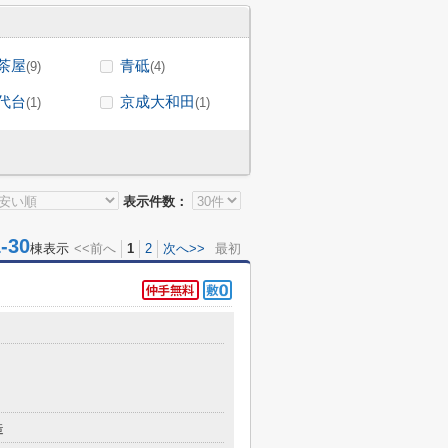
茶屋
青砥
(9)
(4)
代台
京成大和田
(1)
(1)
表示件数：
30
棟表示
<<前へ
1
2
次へ>>
最初
造