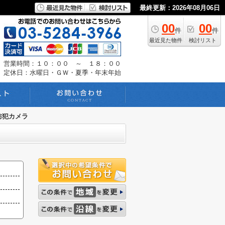
最終更新：2026年08月06日
00
00
件
件
最近見た物件
検討リスト
営業時間：１０：００ ～ １８：００
定休日：水曜日・ＧＷ・夏季・年末年始
防犯カメラ