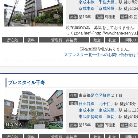
京成本線
「
千住大橋
」駅 徒歩8分
京成本線
「
京成関屋
」駅 徒歩13
築13年
9階建
鉄筋
築年
階数
構造
現在満室の為、募集をしておりません。
しくは<a href="http://www.hana-senjyu
所在階
賃料
管理費・共益費
敷金
礼金
間取り
現在空室情報がありません。
スプレスター北千住へのお問い合わせは
プレスタイル千寿
東京都
足立区
柳原
２丁目
住所
交通
日比谷線
「
北千住
」駅 徒歩10分
京成本線
「
京成関屋
」駅 徒歩11
東武伊勢崎線
「
堀切
」駅 徒歩10
築15年
7階建
鉄筋
築年
階数
構造
所在階
賃料
管理費・共益費
敷金
礼金
間取り