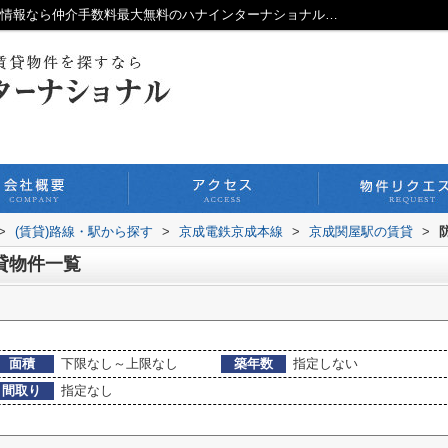
防犯カメラ,の京成関屋駅の賃貸一覧｜賃貸情報なら仲介手数料最大無料のハナインターナショナル北千住本店
>
(賃貸)路線・駅から探す
>
京成電鉄京成本線
>
京成関屋駅の賃貸
>
貸物件一覧
面積
下限なし～上限なし
築年数
指定しない
間取り
指定なし