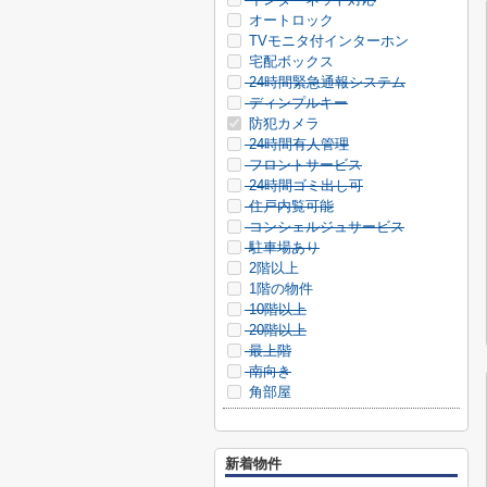
オートロック
TVモニタ付インターホン
宅配ボックス
24時間緊急通報システム
ディンプルキー
防犯カメラ
24時間有人管理
フロントサービス
24時間ゴミ出し可
住戸内覧可能
コンシェルジュサービス
駐車場あり
2階以上
1階の物件
10階以上
20階以上
最上階
南向き
角部屋
新着物件