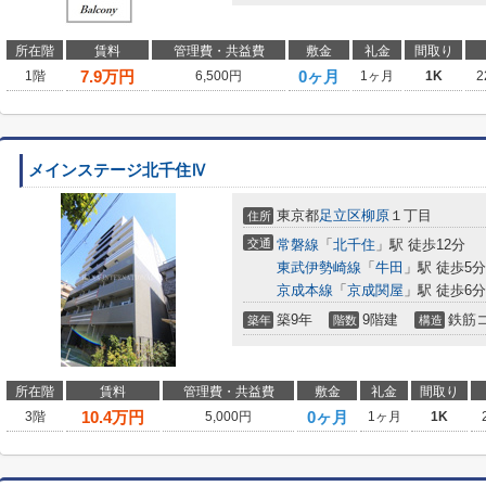
所在階
賃料
管理費・共益費
敷金
礼金
間取り
7.9
万円
0ヶ月
1階
6,500円
1ヶ月
1K
2
メインステージ北千住Ⅳ
東京都
足立区
柳原
１丁目
住所
交通
常磐線
「
北千住
」駅 徒歩12分
東武伊勢崎線
「
牛田
」駅 徒歩5分
京成本線
「
京成関屋
」駅 徒歩6分
築9年
9階建
鉄筋
築年
階数
構造
所在階
賃料
管理費・共益費
敷金
礼金
間取り
10.4
万円
0ヶ月
3階
5,000円
1ヶ月
1K