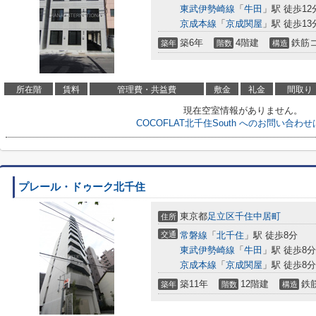
東武伊勢崎線
「
牛田
」駅 徒歩12
京成本線
「
京成関屋
」駅 徒歩13
築6年
4階建
鉄筋
築年
階数
構造
所在階
賃料
管理費・共益費
敷金
礼金
間取り
現在空室情報がありません。
COCOFLAT北千住South へのお問い合わ
プレール・ドゥーク北千住
東京都
足立区
千住中居町
住所
交通
常磐線
「
北千住
」駅 徒歩8分
東武伊勢崎線
「
牛田
」駅 徒歩8分
京成本線
「
京成関屋
」駅 徒歩8分
築11年
12階建
鉄
築年
階数
構造