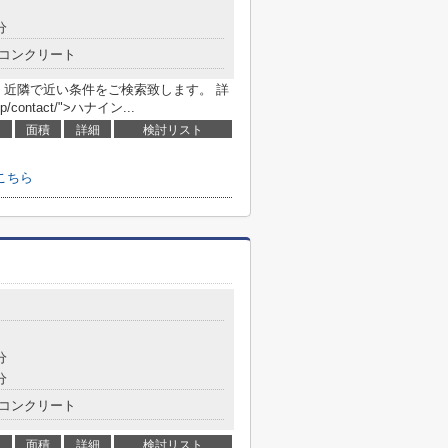
分
コンクリート
 近隣で近い条件をご検索致します。 詳
.jp/contact/">ハナイン...
面積
詳細
検討リスト
こちら
分
分
コンクリート
面積
詳細
検討リスト