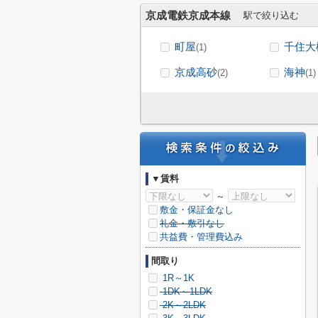
京成電鉄京成本線
駅で絞り込む
町屋
千住大
(1)
京成高砂
海神
(2)
(1)
▼賃料
～
敷金・保証金なし
礼金・敷引なし
共益費・管理費込み
間取り
1R～1K
1DK～1LDK
2K～2LDK