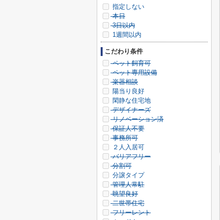
指定しない
本日
3日以内
1週間以内
こだわり条件
ペット飼育可
ペット専用設備
楽器相談
陽当り良好
閑静な住宅地
デザイナーズ
リノベーション済
保証人不要
事務所可
２人入居可
バリアフリー
分割可
分譲タイプ
管理人常駐
眺望良好
二世帯住宅
フリーレント