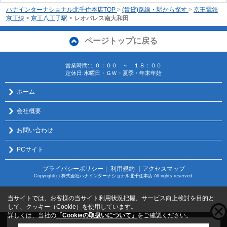
ハナインターナショナル北千住本店TOP
>
(賃貸)路線・駅から探す
>
京王電鉄
京王線
>
京王八王子駅
>
レオパレス南大和田
ページトップに戻る
営業時間:１０：００ ～ １８：００
定休日:水曜日・ＧＷ・夏季・年末年始
ホーム
会社概要
お問い合わせ
PCサイト
プライバシーポリシー
利用規約
｜アクセスマップ
｜
Copyright(c) 株式会社ハナインターナショナル北千住本店 All rights reserved.
当サイトでは、お客様の当サイト利用状況把握、サービス向上検討を目的と
して、クッキー（Cookie）を使用しています。
詳しくは、当社の
「Cookieの取扱いについて」
をご確認ください。