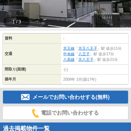
1 / 3
賃料
-
京王線
「
京王八王子
」駅 徒歩11分
交通
中央線
「
八王子
」駅 徒歩17分
八高線
「
北八王子
」駅 徒歩21分
間取り(面積)
-(-)
築年月
2009年 3月(築17年)
メールでお問い合わせする(無料)
電話でお問い合わせする
過去掲載物件一覧