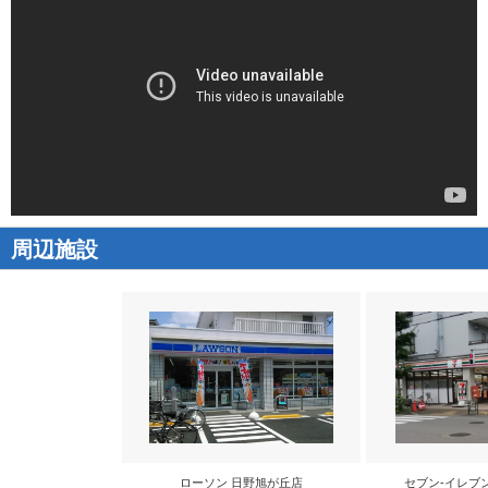
周辺施設
ローソン 日野旭が丘店
セブン-イレブ