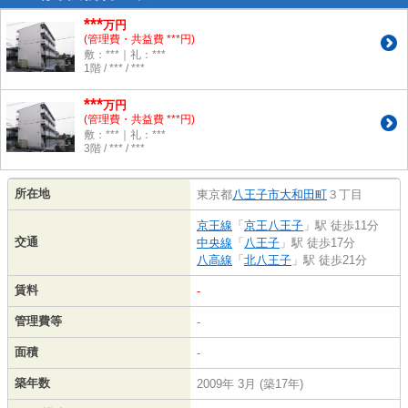
***
万円
(管理費・共益費 ***円)
敷：***｜礼：***
1階 / *** / ***
***
万円
(管理費・共益費 ***円)
敷：***｜礼：***
3階 / *** / ***
所在地
東京都
八王子市
大和田町
３丁目
京王線
「
京王八王子
」駅 徒歩11分
交通
中央線
「
八王子
」駅 徒歩17分
八高線
「
北八王子
」駅 徒歩21分
賃料
-
管理費等
-
面積
-
築年数
2009年 3月 (築17年)